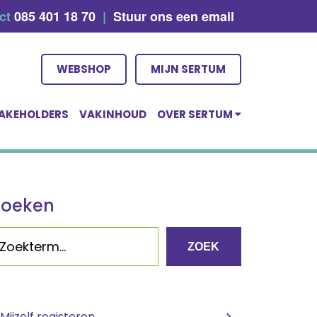
act
085 401 18 70
|
Stuur ons een email
WEBSHOP
MIJN SERTUM
AKEHOLDERS
VAKINHOUD
OVER SERTUM
Zoeken
ZOEK
Mijzelf registeren