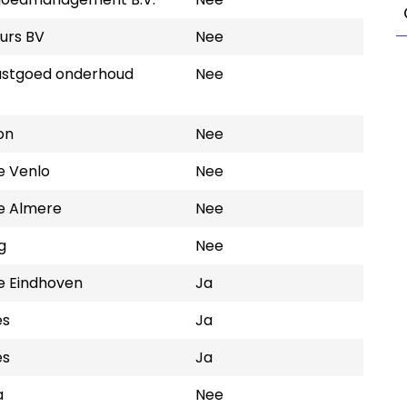
eurs BV
Nee
astgoed onderhoud
Nee
on
Nee
 Venlo
Nee
 Almere
Nee
g
Nee
 Eindhoven
Ja
es
Ja
es
Ja
a
Nee