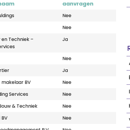
snaam
aanvragen
ldings
Nee
Nee
en Techniek –
Ja
rvices
Nee
tier
Ja
 makelaar BV
Nee
ding Services
Nee
Bouw & Techniek
Nee
 BV
Nee
goedmanagement B.V.
Nee