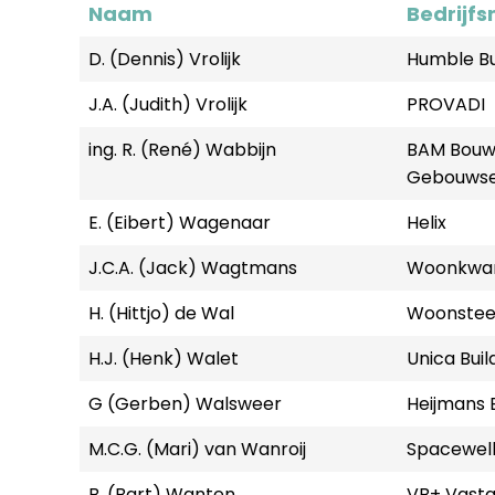
Naam
Bedrijf
D. (Dennis) Vrolijk
Humble Bu
J.A. (Judith) Vrolijk
PROVADI
ing. R. (René) Wabbijn
BAM Bouw 
Gebouwse
E. (Eibert) Wagenaar
Helix
J.C.A. (Jack) Wagtmans
Woonkwar
H. (Hittjo) de Wal
Woonstee
H.J. (Henk) Walet
Unica Buil
G (Gerben) Walsweer
Heijmans 
M.C.G. (Mari) van Wanroij
Spacewell
B. (Bart) Wanten
VB+ Vast