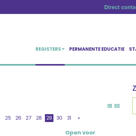
Direct cont
REGISTERS
PERMANENTE EDUCATIE
ST
4
25
26
27
28
29
30
31
»
Open voor