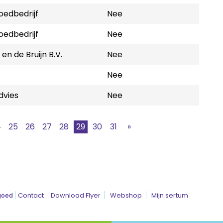
oedbedrijf
Nee
oedbedrijf
Nee
n de Bruijn B.V.
Nee
Nee
dvies
Nee
4
25
26
27
28
29
30
31
»
Contact
Download Flyer
Webshop
Mijn sertum
goed