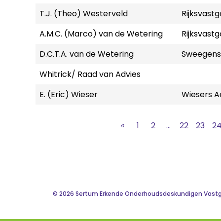
T.J. (Theo) Westerveld
Rijksvastg
A.M.C. (Marco) van de Wetering
Rijksvastg
D.C.T.A. van de Wetering
Sweegens e
Whitrick/ Raad van Advies
E. (Eric) Wieser
Wiesers A
«
1
2
...
22
23
2
© 2026 Sertum Erkende Onderhoudsdeskundigen Vast