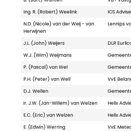
Ing. R. (Robert) Weelink
ICS Advis
N.D. (Nicole) van der Weij - van
Lennips v
Herwijnen
J.L. (John) Weijers
DLR Eurlic
W.J. (Wim) Weijmans
Gemeente
P. (Pascal) van Wel
Gemeente
P.H. (Peter) van Well
VvE Belan
D.J. Wellen
Gemeente
ir. J.W. (Jan-Willem) van Welzen
Helix Advi
E.C. (Eric) van Welzen
Helix Advi
E. (Edwin) Werring
VvE Mete