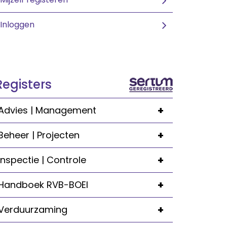
Inloggen
Registers
+
Advies | Management
+
Beheer | Projecten
+
Inspectie | Controle
+
Handboek RVB-BOEI
+
Verduurzaming