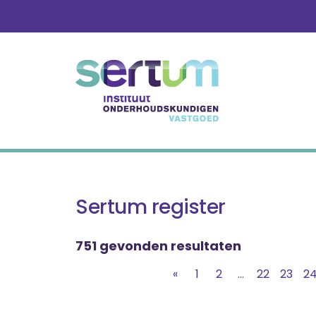
Skip
to
content
Sertum register
751 gevonden resultaten
«
1
2
...
22
23
2