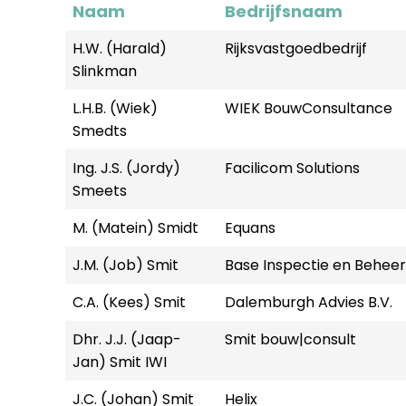
Naam
Bedrijfsnaam
H.W. (Harald)
Rijksvastgoedbedrijf
Slinkman
L.H.B. (Wiek)
WIEK BouwConsultance
Smedts
Ing. J.S. (Jordy)
Facilicom Solutions
Smeets
M. (Matein) Smidt
Equans
J.M. (Job) Smit
Base Inspectie en Beheer
C.A. (Kees) Smit
Dalemburgh Advies B.V.
Dhr. J.J. (Jaap-
Smit bouw|consult
Jan) Smit IWI
J.C. (Johan) Smit
Helix