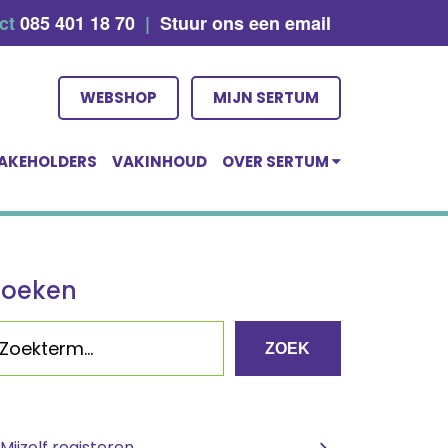
act
085 401 18 70
|
Stuur ons een email
WEBSHOP
MIJN SERTUM
AKEHOLDERS
VAKINHOUD
OVER SERTUM
Zoeken
ZOEK
Mijzelf registeren