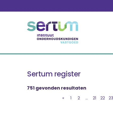
Skip
to
content
Sertum register
751 gevonden resultaten
«
1
2
...
21
22
2