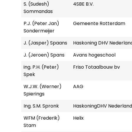
S. (Sudesh)
4SBE B.V.
Sommandas
P.J. (Peter Jan)
Gemeente Rotterdam
Sondermeijer
J. (Jasper) Spaans
Haskoning DHV Nederland
J. (Jeroen) Spans
Avans hogeschool
ing. P.H. (Peter)
Friso Totaalbouw bv
Spek
W.J.W. (Werner)
AAG
Spierings
Ing. S.M. Spronk
HaskoningDHV Nederland 
WFM (Frederik)
Helix
Stam