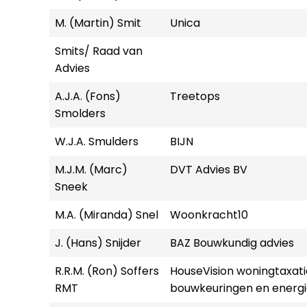
M. (Martin) Smit
Unica
Smits/ Raad van
Advies
A.J.A. (Fons)
Treetops
Smolders
W.J.A. Smulders
BIJN
M.J.M. (Marc)
DVT Advies BV
Sneek
M.A. (Miranda) Snel
Woonkracht10
J. (Hans) Snijder
BAZ Bouwkundig advies
R.R.M. (Ron) Soffers
HouseVision woningtaxati
RMT
bouwkeuringen en energi