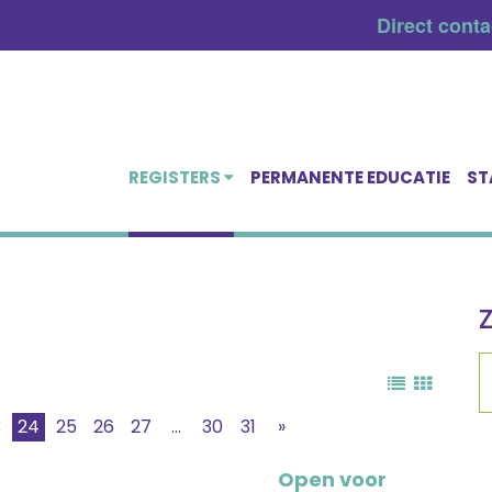
Direct cont
REGISTERS
PERMANENTE EDUCATIE
ST
3
24
25
26
27
...
30
31
»
Open voor