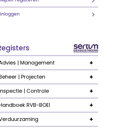
Inloggen
Registers
+
Advies | Management
+
Beheer | Projecten
+
Inspectie | Controle
+
Handboek RVB-BOEI
+
Verduurzaming