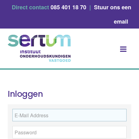
Skip
Direct contact
085 401 18 70
|
Stuur ons een
to
content
email
Inloggen