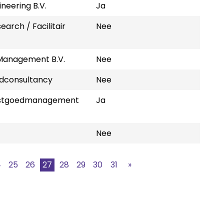
neering B.V.
Ja
arch / Facilitair
Nee
 Management B.V.
Nee
edconsultancy
Nee
stgoedmanagement
Ja
Nee
4
25
26
27
28
29
30
31
»