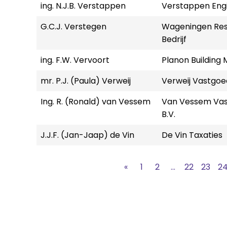
ing. N.J.B. Verstappen
Verstappen Engi
G.C.J. Verstegen
Wageningen Rese
Bedrijf
ing. F.W. Vervoort
Planon Building
mr. P.J. (Paula) Verweij
Verweij Vastgo
Ing. R. (Ronald) van Vessem
Van Vessem Va
B.V.
J.J.F. (Jan-Jaap) de Vin
De Vin Taxaties
«
1
2
...
22
23
2