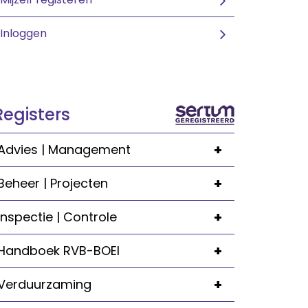
Inloggen
Registers
+
Advies | Management
+
Beheer | Projecten
+
Inspectie | Controle
+
Handboek RVB-BOEI
+
Verduurzaming