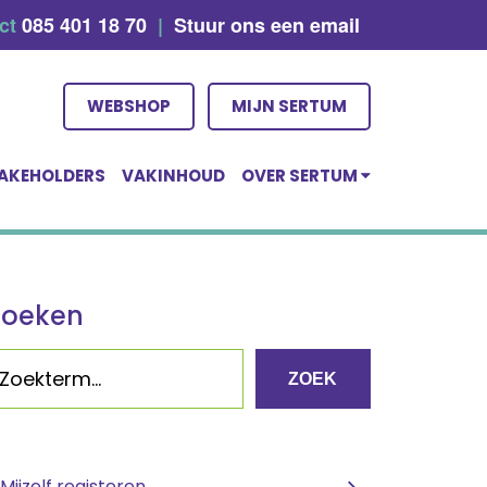
act
085 401 18 70
|
Stuur ons een email
WEBSHOP
MIJN SERTUM
AKEHOLDERS
VAKINHOUD
OVER SERTUM
Zoeken
ZOEK
Mijzelf registeren