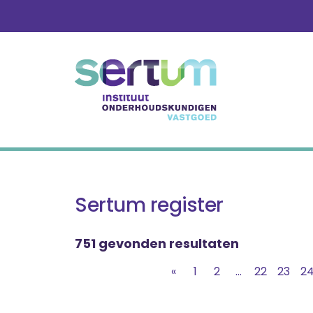
Skip
to
content
Sertum register
751 gevonden resultaten
«
1
2
...
22
23
2