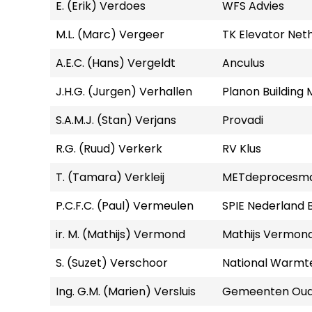
E. (Erik) Verdoes
WFS Advies
M.L. (Marc) Vergeer
TK Elevator Neth
A.E.C. (Hans) Vergeldt
Anculus
J.H.G. (Jurgen) Verhallen
Planon Building
S.A.M.J. (Stan) Verjans
Provadi
R.G. (Ruud) Verkerk
RV Klus
T. (Tamara) Verkleij
METdeprocesm
P.C.F.C. (Paul) Vermeulen
SPIE Nederland B
ir. M. (Mathijs) Vermond
Mathijs Vermond
S. (Suzet) Verschoor
National Warmt
Ing. G.M. (Marien) Versluis
Gemeenten Oud