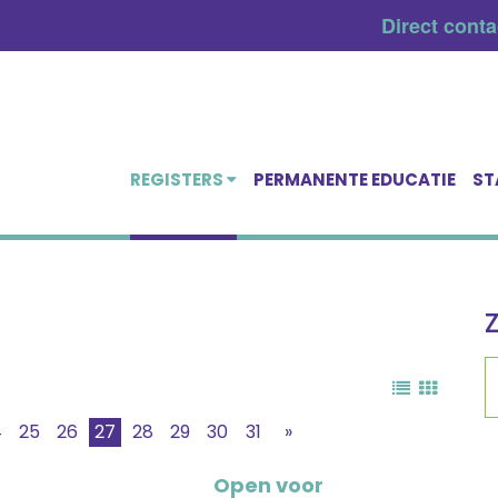
Direct cont
REGISTERS
PERMANENTE EDUCATIE
ST
4
25
26
27
28
29
30
31
»
Open voor