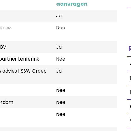
m
aanvragen
t
Ja
utions
Nee
 BV
Ja
artner Lenferink
Nee
 advies | SSW Groep
Ja
Nee
erdam
Nee
Nee