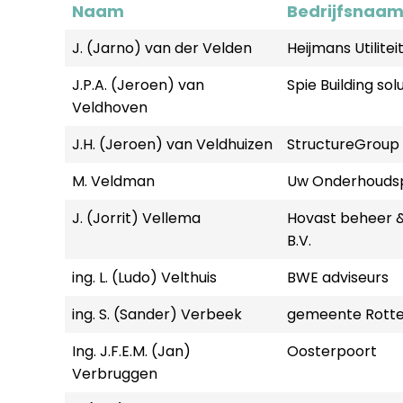
Naam
Bedrijfsnaa
J. (Jarno) van der Velden
Heijmans Utilitei
J.P.A. (Jeroen) van
Spie Building sol
Veldhoven
J.H. (Jeroen) van Veldhuizen
StructureGroup
M. Veldman
Uw Onderhoudsp
J. (Jorrit) Vellema
Hovast beheer &
B.V.
ing. L. (Ludo) Velthuis
BWE adviseurs
ing. S. (Sander) Verbeek
gemeente Rott
Ing. J.F.E.M. (Jan)
Oosterpoort
Verbruggen