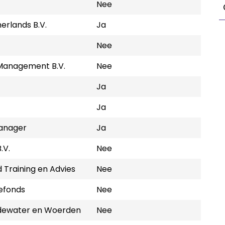
Nee
erlands B.V.
Ja
Nee
 Management B.V.
Nee
Ja
Ja
anager
Ja
.V.
Nee
 Training en Advies
Nee
efonds
Nee
ewater en Woerden
Nee