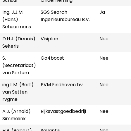
Schuur
Onderneming
Ing. J.J.M.
SGS Search
Ja
(Hans)
Ingenieursbureau B.V.
Schuurmans
D.H.J. (Dennis)
Visiplan
Nee
Sekeris
S.
Go4boost
Nee
(Secretariaat)
van Sertum
ing L.M. (Bert)
PVM Eindhoven bv
Nee
van Setten
rvgme
A.J. (Arnold)
Rijksvastgoedbedrijf
Nee
Simmelink
H.B. (Robert)
Savantis
Nee