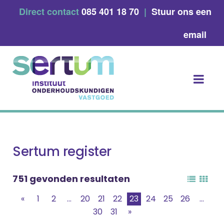
Skip
Direct contact
085 401 18 70
|
Stuur ons een
to
content
email
Sertum register
751 gevonden resultaten
«
1
2
...
20
21
22
23
24
25
26
...
30
31
»