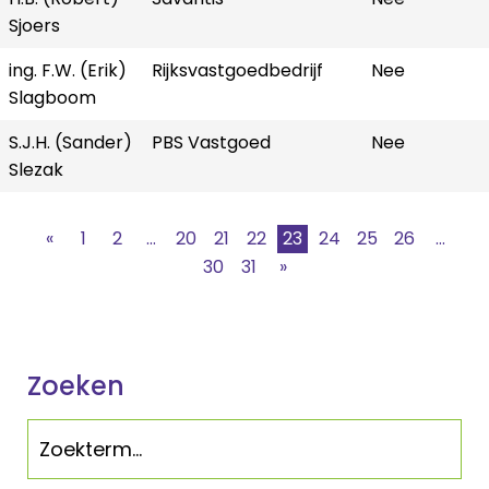
Sjoers
ing. F.W. (Erik)
Rijksvastgoedbedrijf
Nee
Slagboom
S.J.H. (Sander)
PBS Vastgoed
Nee
Slezak
«
1
2
...
20
21
22
23
24
25
26
...
30
31
»
Zoeken