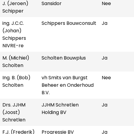
J. (Jeroen)
Sansidor
Nee
Schipper
ing. J.C.C.
Schippers Bouwconsult
Ja
(Johan)
Schippers
NIVRE-re
M. (Michiel)
Scholten Bouwplus
Ja
Scholten
Ing. B. (Bob)
vh Smits van Burgst
Nee
Scholten
Beheer en Onderhoud
B.V.
Drs. JJHM
JJHM Schretlen
Ja
(Joost)
Holding BV
Schretlen
F.J. (Frederik)
Progressie BV
Ja