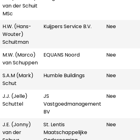
van der Schuit
MSc
H.W. (Hans-
Kuijpers Service B.V.
Nee
Wouter)
Schuitman
M.W. (Marco)
EQUANS Noord
Nee
van Schuppen
S.A.M (Mark)
Humble Buildings
Nee
Schut
J.J. (Jelle)
JS
Nee
Schuttel
Vastgoedmanagement
BV
J.E. (Jonny)
St. Lentis
Nee
van der
Maatschappelijke