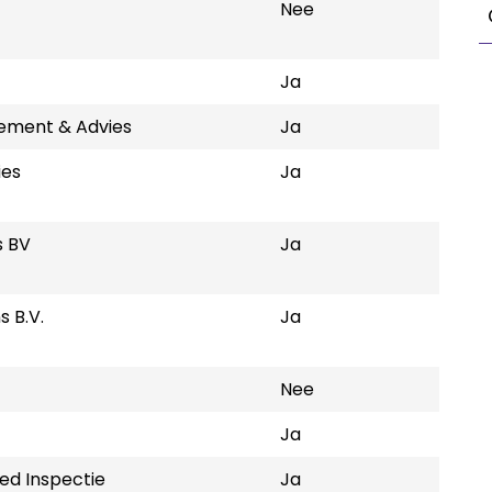
Nee
Ja
ement & Advies
Ja
ies
Ja
s BV
Ja
s B.V.
Ja
Nee
Ja
ed Inspectie
Ja