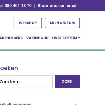
act
085 401 18 70
|
Stuur ons een email
WEBSHOP
MIJN SERTUM
AKEHOLDERS
VAKINHOUD
OVER SERTUM
Zoeken
ZOEK
Mijzelf registeren