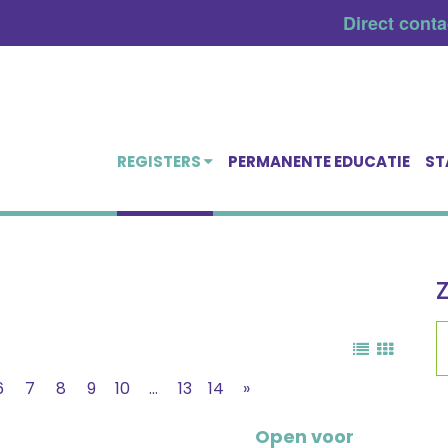
Direct cont
REGISTERS
PERMANENTE EDUCATIE
ST
6
7
8
9
10
...
13
14
»
Open voor