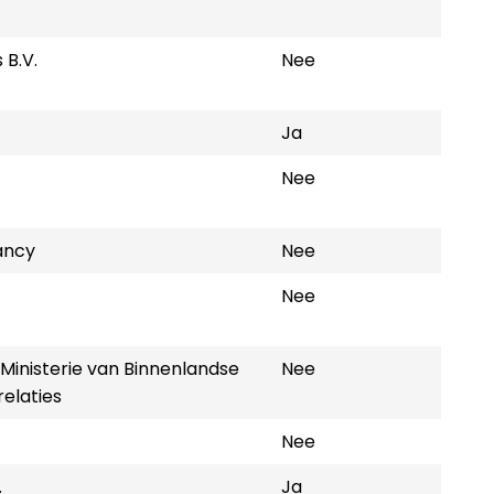
 B.V.
Nee
Ja
Nee
ancy
Nee
Nee
 Ministerie van Binnenlandse
Nee
relaties
Nee
.
Ja