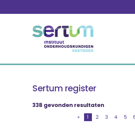
Skip
to
content
Sertum register
338 gevonden resultaten
«
1
2
3
4
5