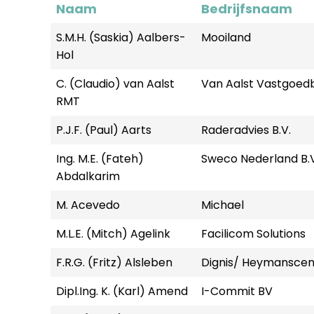
Naam
Bedrijfsnaam
S.M.H. (Saskia) Aalbers-
Mooiland
Hol
C. (Claudio) van Aalst
Van Aalst Vastgoed
RMT
P.J.F. (Paul) Aarts
Raderadvies B.V.
Ing. M.E. (Fateh)
Sweco Nederland B.V
Abdalkarim
M. Acevedo
Michael
M.L.E. (Mitch) Agelink
Facilicom Solutions
F.R.G. (Fritz) Alsleben
Dignis/ Heymansce
Dipl.Ing. K. (Karl) Amend
I-Commit BV