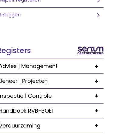
Inloggen
Registers
+
Advies | Management
+
Beheer | Projecten
+
Inspectie | Controle
+
Handboek RVB-BOEI
+
Verduurzaming