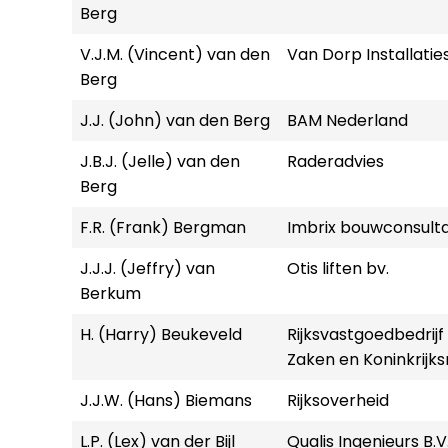
Berg
V.J.M. (Vincent) van den
Van Dorp Installaties
Berg
J.J. (John) van den Berg
BAM Nederland
J.B.J. (Jelle) van den
Raderadvies
Berg
F.R. (Frank) Bergman
Imbrix bouwconsult
J.J.J. (Jeffry) van
Otis liften bv.
Berkum
H. (Harry) Beukeveld
Rijksvastgoedbedrijf
Zaken en Koninkrijks
J.J.W. (Hans) Biemans
Rijksoverheid
L.P. (Lex) van der Bijl
Qualis Ingenieurs B.V