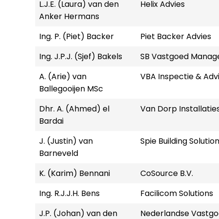
L.J.E. (Laura) van den
Helix Advies
Anker Hermans
Ing. P. (Piet) Backer
Piet Backer Advies
Ing. J.P.J. (Sjef) Bakels
SB Vastgoed Manag
A. (Arie) van
VBA Inspectie & Adv
Ballegooijen MSc
Dhr. A. (Ahmed) el
Van Dorp Installatie
Bardai
J. (Justin) van
Spie Building Solution
Barneveld
K. (Karim) Bennani
CoSource B.V.
Ing. R.J.J.H. Bens
Facilicom Solutions
J.P. (Johan) van den
Nederlandse Vastgo