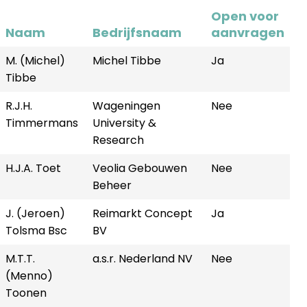
Open voor
Naam
Bedrijfsnaam
aanvragen
M. (Michel)
Michel Tibbe
Ja
Tibbe
R.J.H.
Wageningen
Nee
Timmermans
University &
Research
H.J.A. Toet
Veolia Gebouwen
Nee
Beheer
J. (Jeroen)
Reimarkt Concept
Ja
Tolsma Bsc
BV
M.T.T.
a.s.r. Nederland NV
Nee
(Menno)
Toonen