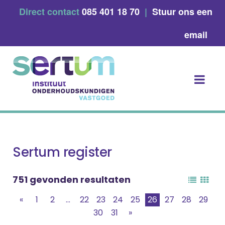
Skip
Direct contact
085 401 18 70
|
Stuur ons een
to
content
email
Sertum register
751 gevonden resultaten
«
1
2
...
22
23
24
25
26
27
28
29
30
31
»