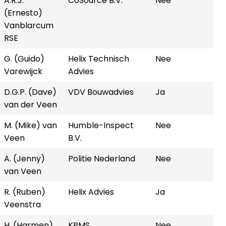
A.R.J.
CoSource B.V.
Nee
(Ernesto)
Vanblarcum
RSE
G. (Guido)
Helix Technisch
Nee
Varewijck
Advies
D.G.P. (Dave)
VDV Bouwadvies
Ja
van der Veen
M. (Mike) van
Humble-Inspect
Nee
Veen
B.V.
A. (Jenny)
Politie Nederland
Nee
van Veen
R. (Ruben)
Helix Advies
Ja
Veenstra
H. (Harmen)
KPMS
Nee