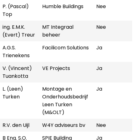
P. (Pascal)
Humble Buildings
Nee
Top
ing. E.M.K.
MT Integraal
Nee
(Evert) Treur
beheer
A.G.S.
Facilicom Solutions
Ja
Trienekens
V. (Vincent)
VE Projects
Ja
Tuankotta
L. (Leen)
Montage en
Ja
Turken
Onderhoudsbedrijf
Leen Turken
(M&OLT)
R.V. den Uijl
W4Y adviseurs bv
Nee
B Eng. S.O.
SPIE Building
Ja