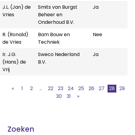
J.L. (Jan) de
Smits van Burgst
Ja
Vries
Beheer en
Onderhoud B.V.
R. (Ronald)
Bam Bouw en
Nee
de Vries
Techniek
Ir. J.G.
Sweco Nederland
Ja
(Hans) de
B.V.
Vrij
«
1
2
...
22
23
24
25
26
27
28
29
30
31
»
Zoeken