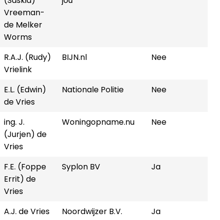
(Saskia)
jou
Vreeman-
de Melker
Worms
R.A.J. (Rudy)
BIJN.nl
Nee
Vrielink
E.L. (Edwin)
Nationale Politie
Nee
de Vries
ing. J.
Woningopname.nu
Nee
(Jurjen) de
Vries
F.E. (Foppe
Syplon BV
Ja
Errit) de
Vries
A.J. de Vries
Noordwijzer B.V.
Ja