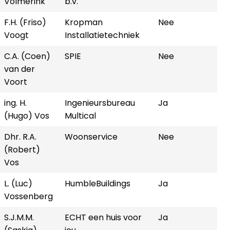
Volmerink
b.v.
F.H. (Friso)
Kropman
Nee
Voogt
Installatietechniek
C.A. (Coen)
SPIE
Nee
van der
Voort
ing. H.
Ingenieursbureau
Ja
(Hugo) Vos
Multical
Dhr. R.A.
Woonservice
Nee
(Robert)
Vos
L. (Luc)
HumbleBuildings
Ja
Vossenberg
S.J.M.M.
ECHT een huis voor
Ja