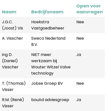
Open voor
Naam
Bedrijfsnaam
aanvragen
J.G.C.
Hoekstra
Nee
(Joost) Vis
Vastgoedbeheer
A. Visscher
Sweco Nederland
Nee
B.V.
ing D.
NIET meer
Ja
(Daniel)
werkzaam bij
Visscher
Wouter Witzel Valve
technology
T. (Thomas)
Jobse Groep BV
Nee
Visser
R.M. (René)
bouAd adviesgroep
Ja
Visser