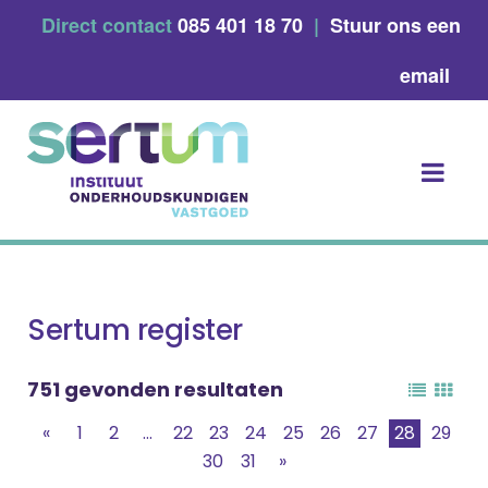
Skip
Direct contact
085 401 18 70
|
Stuur ons een
to
content
email
Sertum register
751 gevonden resultaten
«
1
2
...
22
23
24
25
26
27
28
29
30
31
»