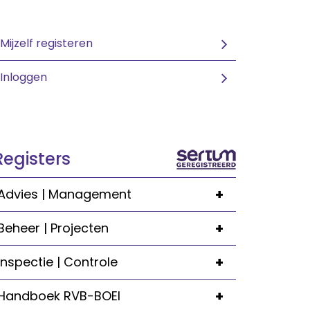
Mijzelf registeren
Inloggen
Registers
+
Advies | Management
+
Beheer | Projecten
+
Inspectie | Controle
+
Handboek RVB-BOEI