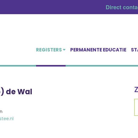
Direct cont
REGISTERS
PERMANENTE EDUCATIE
ST
o) de Wal
n
tee.nl