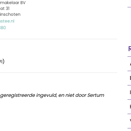
makelaar BV
at 31
inschoten
stee.nl
380
I)
 geregistreerde ingevuld, en niet door Sertum