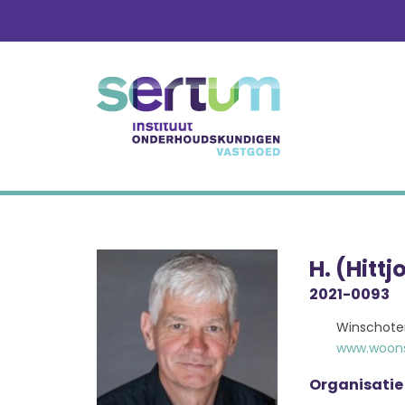
Skip
to
content
H. (Hittj
2021-0093
Winschote
www.woons
Organisatie