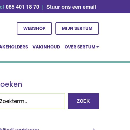
act
085 401 18 70
|
Stuur ons een email
WEBSHOP
MIJN SERTUM
AKEHOLDERS
VAKINHOUD
OVER SERTUM
Zoeken
ZOEK
Mijzelf registeren