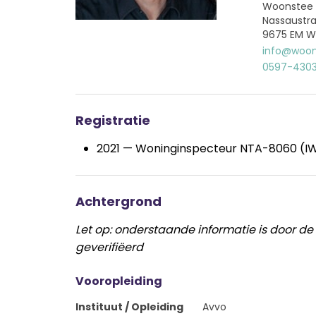
Woonstee 
Nassaustra
9675 EM W
info@woon
0597-430
Registratie
2021 — Woninginspecteur NTA-8060 (IW
Achtergrond
Let op: onderstaande informatie is door de
geverifiëerd
Vooropleiding
Instituut / Opleiding
Avvo