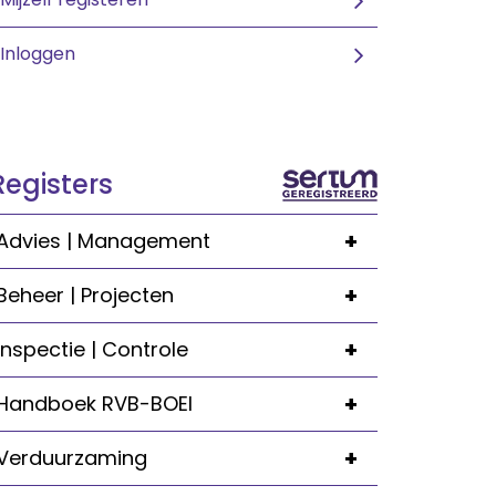
Inloggen
Registers
+
Advies | Management
+
Beheer | Projecten
+
Inspectie | Controle
+
Handboek RVB-BOEI
+
Verduurzaming