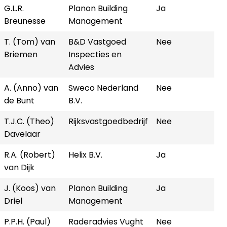
G.L.R.
Planon Building
Ja
Breunesse
Management
T. (Tom) van
B&D Vastgoed
Nee
Briemen
Inspecties en
Advies
A. (Anno) van
Sweco Nederland
Nee
de Bunt
B.V.
T.J.C. (Theo)
Rijksvastgoedbedrijf
Nee
Davelaar
R.A. (Robert)
Helix B.V.
Ja
van Dijk
J. (Koos) van
Planon Building
Ja
Driel
Management
P.P.H. (Paul)
Raderadvies Vught
Nee