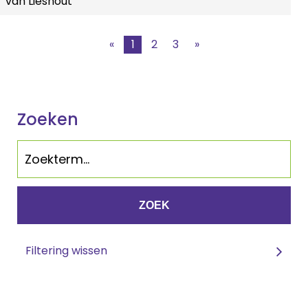
van Lieshout
«
1
2
3
»
Zoeken
ZOEK
Filtering wissen