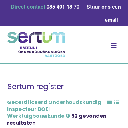
Skip
Direct contact
085 401 18 70
|
Stuur ons een
to
content
email
Sertum register
Gecertificeerd Onderhoudskundig
Inspecteur BOEI -
Werktuigbouwkunde
52 gevonden
resultaten