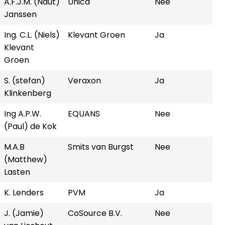
A.F.J.M. (Naut)
Unica
Nee
Janssen
Ing. C.L. (Niels)
Klevant Groen
Ja
Klevant
Groen
S. (stefan)
Veraxon
Ja
Klinkenberg
Ing A.P.W.
EQUANS
Nee
(Paul) de Kok
M.A.B
Smits van Burgst
Nee
(Matthew)
Lasten
K. Lenders
PVM
Ja
J. (Jamie)
CoSource B.V.
Nee