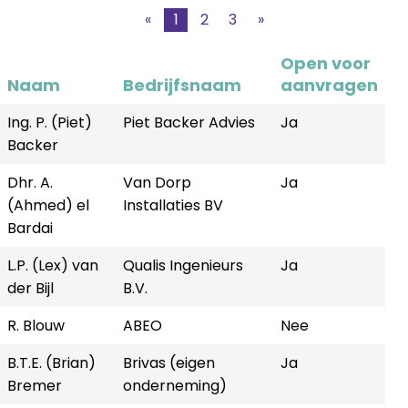
«
1
2
3
»
Open voor
Naam
Bedrijfsnaam
aanvragen
Ing. P. (Piet)
Piet Backer Advies
Ja
Backer
Dhr. A.
Van Dorp
Ja
(Ahmed) el
Installaties BV
Bardai
L.P. (Lex) van
Qualis Ingenieurs
Ja
der Bijl
B.V.
R. Blouw
ABEO
Nee
B.T.E. (Brian)
Brivas (eigen
Ja
Bremer
onderneming)