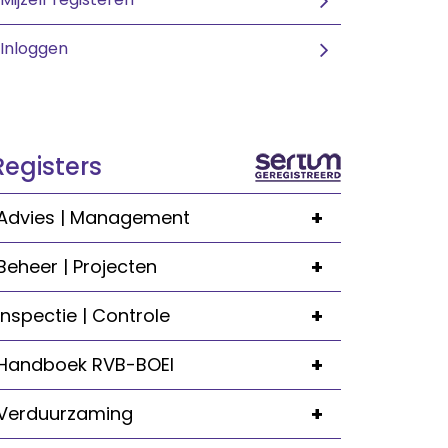
Inloggen
Registers
+
Advies | Management
+
Beheer | Projecten
+
Inspectie | Controle
+
Handboek RVB-BOEI
+
Verduurzaming