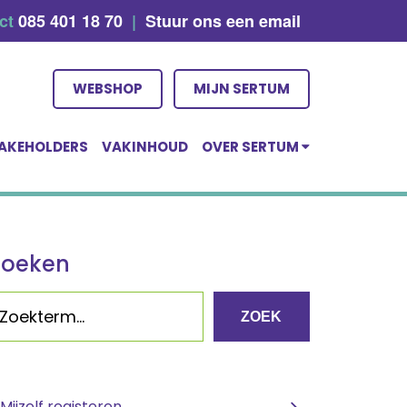
act
085 401 18 70
|
Stuur ons een email
WEBSHOP
MIJN SERTUM
AKEHOLDERS
VAKINHOUD
OVER SERTUM
Zoeken
ZOEK
Mijzelf registeren