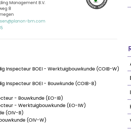
lding Management B.V.
weg 8
ijmegen
issen@planon-bm.com
35
dig Inspecteur BOEI - Werktuigbouwkunde (COIB-W)
ig Inspecteur BOEI - Bouwkunde (COIB-B)
ecteur - Bouwkunde (EO-IB)
ecteur - Werktuigbouwkunde (EO-IW)
de (OIV-B)
gbouwkunde (OIV-W)