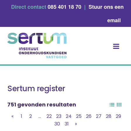
Skip
Direct contact
085 401 18 70
|
Stuur ons een
to
content
email
Sertum register
751 gevonden resultaten
«
1
2
...
22
23
24
25
26
27
28
29
30
31
»