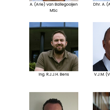
A. (Arie) van Ballegooijen
Dhr. A. 
MSc
Ing. R.J.J.H. Bens
V.J.M. (