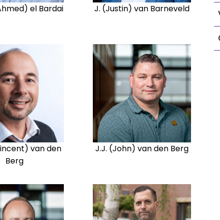
(Ahmed) el Bardai
J. (Justin) van Barneveld
Vincent) van den
J.J. (John) van den Berg
Berg