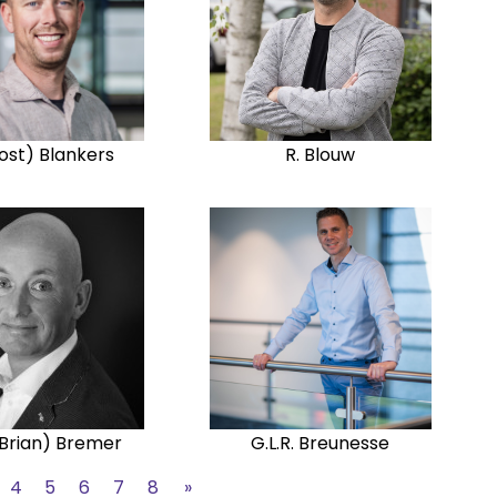
oost) Blankers
R. Blouw
 (Brian) Bremer
G.L.R. Breunesse
4
5
6
7
8
»