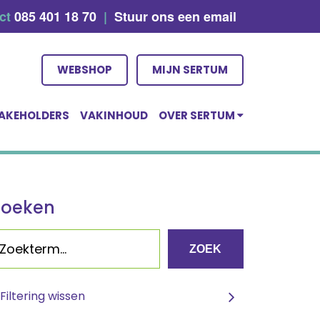
act
085 401 18 70
|
Stuur ons een email
WEBSHOP
MIJN SERTUM
AKEHOLDERS
VAKINHOUD
OVER SERTUM
Zoeken
ZOEK
Filtering wissen