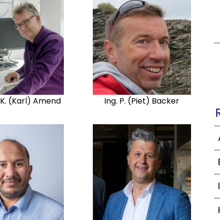
. K. (Karl) Amend
Ing. P. (Piet) Backer