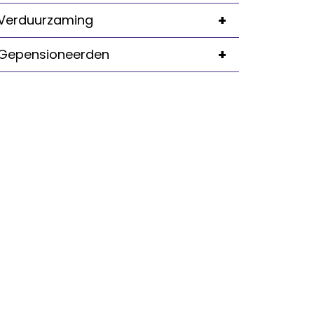
+
Verduurzaming
+
Gepensioneerden