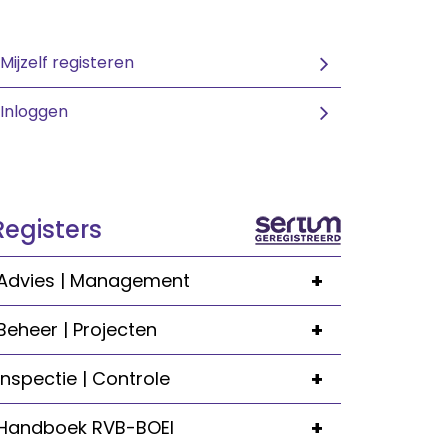
Mijzelf registeren
Inloggen
Registers
+
Advies | Management
+
Beheer | Projecten
+
Inspectie | Controle
+
Handboek RVB-BOEI