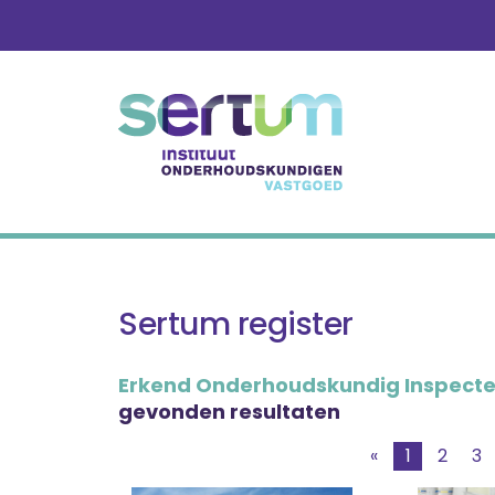
Skip
to
content
Sertum register
Erkend Onderhoudskundig Inspect
gevonden resultaten
«
1
2
3