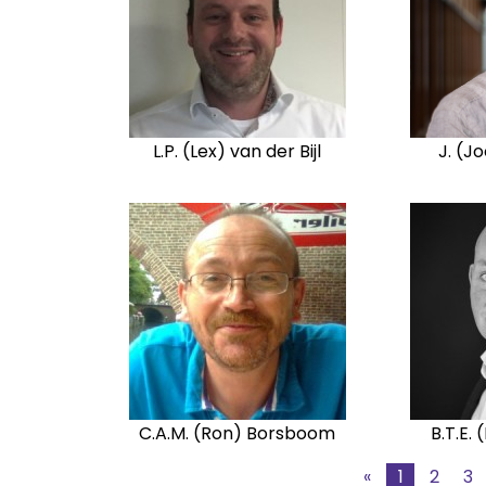
L.P. (Lex) van der Bijl
J. (J
C.A.M. (Ron) Borsboom
B.T.E.
«
1
2
3