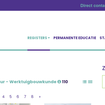
Direct cont
REGISTERS
PERMANENTE EDUCATIE
ST
eur - Werktuigbouwkunde
110
4
5
6
7
8
»