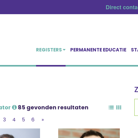
Direct cont
REGISTERS
PERMANENTE EDUCATIE
ST
ator
85 gevonden resultaten
3
4
5
6
»