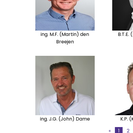
ing. M.F. (Martin) den
B.T.E.
Breejen
ing. J.G. (John) Dame
K.P. 
«
1
2