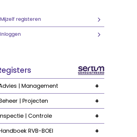
Mijzelf registeren
Inloggen
Registers
+
Advies | Management
+
Beheer | Projecten
+
Inspectie | Controle
+
Handboek RVB-BOEI