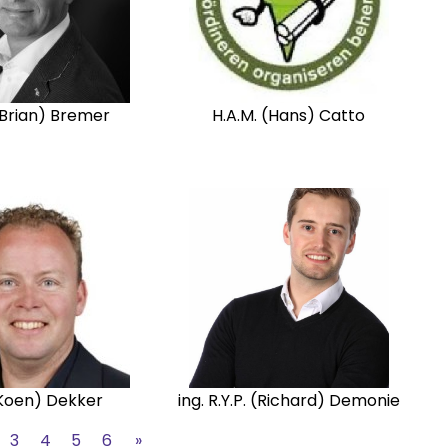
 (Brian) Bremer
H.A.M. (Hans) Catto
(Koen) Dekker
ing. R.Y.P. (Richard) Demonie
3
4
5
6
»