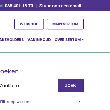
act
085 401 18 70
|
Stuur ons een email
WEBSHOP
MIJN SERTUM
AKEHOLDERS
VAKINHOUD
OVER SERTUM
Zoeken
ZOEK
Filtering wissen