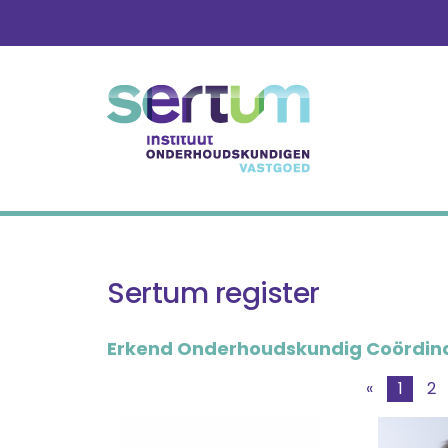
Skip
to
content
Sertum register
Erkend Onderhoudskundig Coördin
«
1
2