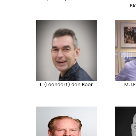
Bl
L. (Leendert) den Boer
M.J.F