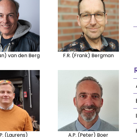
han) van den Berg
F.R. (Frank) Bergman
P. (Laurens)
A.P. (Peter) Boer