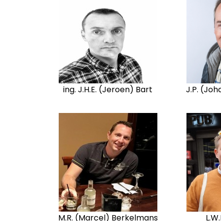
ing. J.H.E. (Jeroen) Bart
J.P. (Jo
M.R. (Marcel) Berkelmans
L.W.