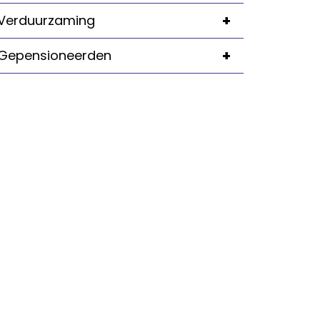
+
Verduurzaming
+
Gepensioneerden