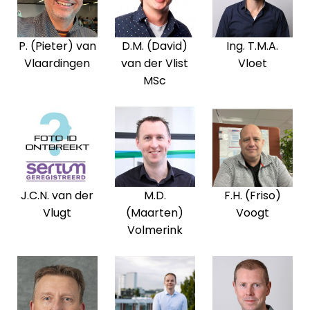
P. (Pieter) van
D.M. (David)
Ing. T.M.A.
Vlaardingen
van der Vlist
Vloet
MSc
J.C.N. van der
M.D.
F.H. (Friso)
Vlugt
(Maarten)
Voogt
Volmerink