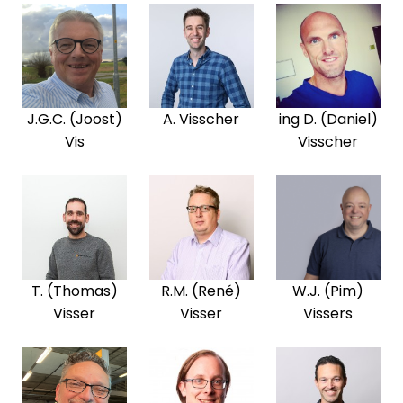
J.G.C. (Joost)
A. Visscher
ing D. (Daniel)
Vis
Visscher
T. (Thomas)
R.M. (René)
W.J. (Pim)
Visser
Visser
Vissers