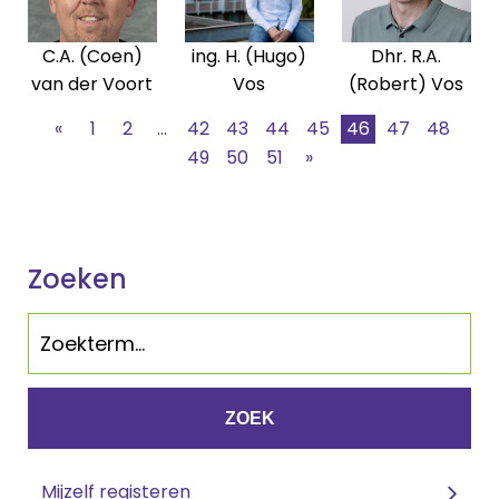
C.A. (Coen)
ing. H. (Hugo)
Dhr. R.A.
van der Voort
Vos
(Robert) Vos
«
1
2
...
42
43
44
45
46
47
48
49
50
51
»
Zoeken
ZOEK
Mijzelf registeren