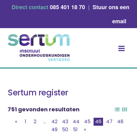
Skip
Direct contact
085 401 18 70
|
Stuur ons een
to
content
email
Sertum register
751 gevonden resultaten
«
1
2
...
42
43
44
45
46
47
48
49
50
51
»