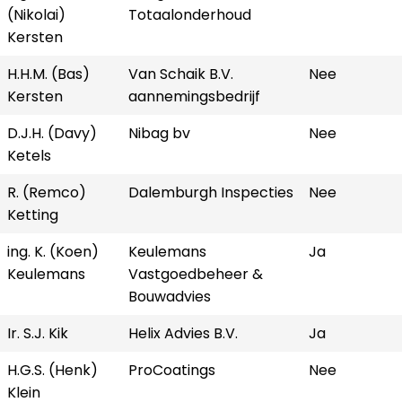
(Nikolai)
Totaalonderhoud
Kersten
H.H.M. (Bas)
Van Schaik B.V.
Nee
Kersten
aannemingsbedrijf
D.J.H. (Davy)
Nibag bv
Nee
Ketels
R. (Remco)
Dalemburgh Inspecties
Nee
Ketting
ing. K. (Koen)
Keulemans
Ja
Keulemans
Vastgoedbeheer &
Bouwadvies
Ir. S.J. Kik
Helix Advies B.V.
Ja
H.G.S. (Henk)
ProCoatings
Nee
Klein