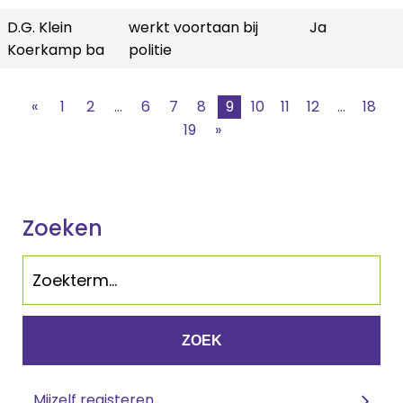
D.G. Klein
werkt voortaan bij
Ja
Koerkamp ba
politie
«
1
2
...
6
7
8
9
10
11
12
...
18
19
»
Zoeken
ZOEK
Mijzelf registeren