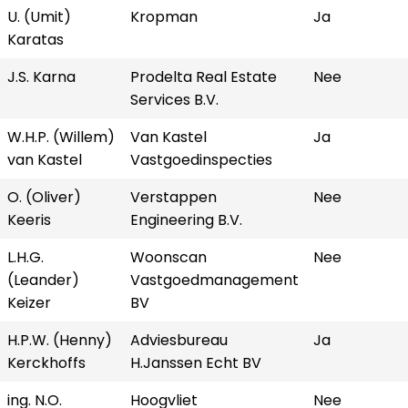
U. (Umit)
Kropman
Ja
Karatas
J.S. Karna
Prodelta Real Estate
Nee
Services B.V.
W.H.P. (Willem)
Van Kastel
Ja
van Kastel
Vastgoedinspecties
O. (Oliver)
Verstappen
Nee
Keeris
Engineering B.V.
L.H.G.
Woonscan
Nee
(Leander)
Vastgoedmanagement
Keizer
BV
H.P.W. (Henny)
Adviesbureau
Ja
Kerckhoffs
H.Janssen Echt BV
ing. N.O.
Hoogvliet
Nee