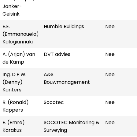
Jonker-
Geisink
E.E.
Humble Buildings
Nee
(Emmanouela)
Kalogiannaki
A. (Arjan) van
DVT advies
Nee
de Kamp
Ing. D.P.W.
A&S
Nee
(Denny)
Bouwmanagement
Kanters
R. (Ronald)
Socotec
Nee
Kappers
E. (Emre)
SOCOTEC Monitoring &
Nee
Karakus
Surveying