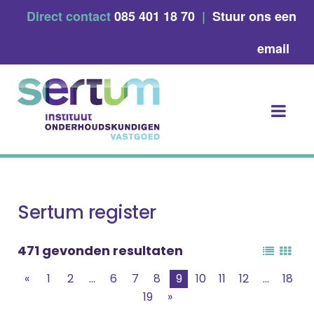
Skip
Direct contact
085 401 18 70
|
Stuur ons een
to
content
email
Sertum register
471 gevonden resultaten
«
1
2
...
6
7
8
9
10
11
12
...
18
19
»