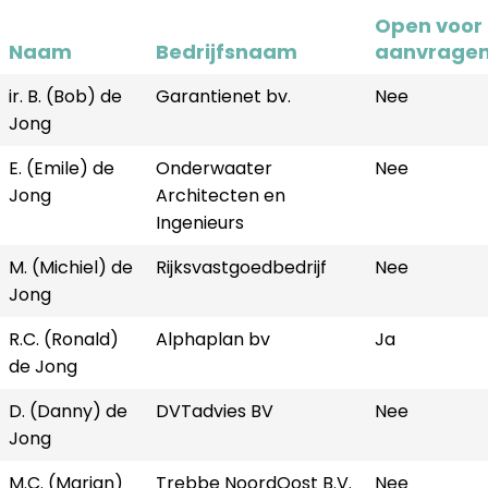
Open voor
Naam
Bedrijfsnaam
aanvrage
ir. B. (Bob) de
Garantienet bv.
Nee
Jong
E. (Emile) de
Onderwaater
Nee
Jong
Architecten en
Ingenieurs
M. (Michiel) de
Rijksvastgoedbedrijf
Nee
Jong
R.C. (Ronald)
Alphaplan bv
Ja
de Jong
D. (Danny) de
DVTadvies BV
Nee
Jong
M.C. (Marjan)
Trebbe NoordOost B.V.
Nee