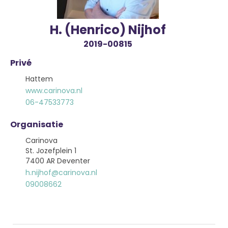
H. (Henrico) Nijhof
2019-00815
Privé
Hattem
www.carinova.nl
06-47533773
Organisatie
Carinova
St. Jozefplein 1
7400 AR Deventer
h.nijhof@carinova.nl
09008662