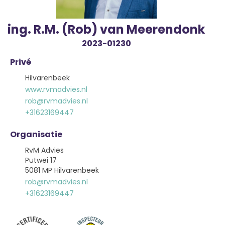
ing. R.M. (Rob) van Meerendonk
2023-01230
Privé
Hilvarenbeek
www.rvmadvies.nl
rob@rvmadvies.nl
+31623169447
Organisatie
RvM Advies
Putwei 17
5081 MP Hilvarenbeek
rob@rvmadvies.nl
+31623169447