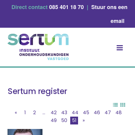
Skip
Direct contact
085 401 18 70
|
Stuur ons een
to
content
email
Sertum register
«
1
2
...
42
43
44
45
46
47
48
49
50
51
»