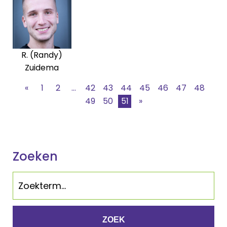
R. (Randy)
Zuidema
«
1
2
...
42
43
44
45
46
47
48
49
50
51
»
Zoeken
ZOEK