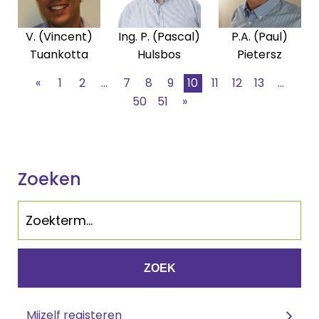
V. (Vincent)
Ing. P. (Pascal)
P.A. (Paul)
Tuankotta
Hulsbos
Pietersz
«
1
2
...
7
8
9
10
11
12
13
...
50
51
»
Zoeken
ZOEK
Mijzelf registeren