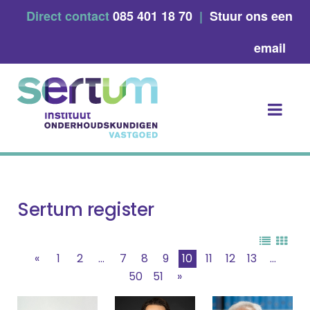
Skip
Direct contact
085 401 18 70
|
Stuur ons een
to
content
email
Sertum register
«
1
2
...
7
8
9
10
11
12
13
...
50
51
»