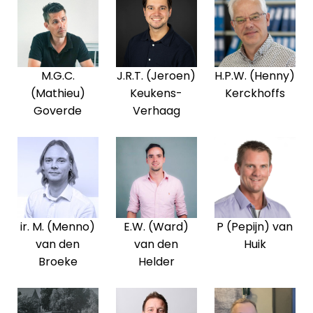
M.G.C.
J.R.T. (Jeroen)
H.P.W. (Henny)
(Mathieu)
Keukens-
Kerckhoffs
Goverde
Verhaag
ir. M. (Menno)
E.W. (Ward)
P (Pepijn) van
van den
van den
Huik
Broeke
Helder