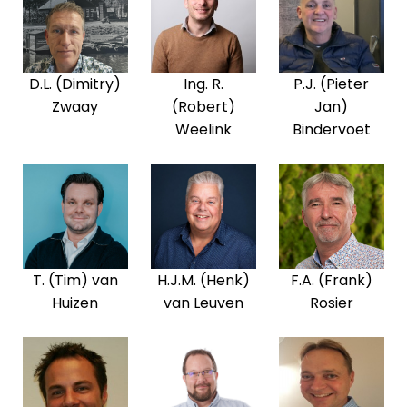
D.L. (Dimitry)
Ing. R.
P.J. (Pieter
Zwaay
(Robert)
Jan)
Weelink
Bindervoet
T. (Tim) van
H.J.M. (Henk)
F.A. (Frank)
Huizen
van Leuven
Rosier