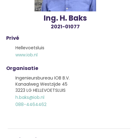
Ing. H. Baks
2021-01077
Privé
Hellevoetsluis
www.iob.nl
Organisatie
Ingenieursbureau IOB B.V.
Kanaalweg Westzijde 45
3223 LG HELLEVOETSLUIS
h.baks@iob.nl
088-4464462