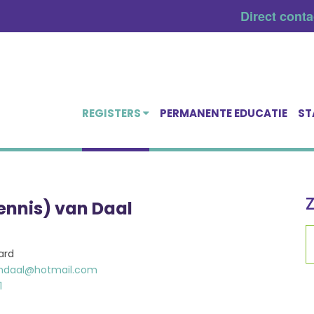
Direct cont
REGISTERS
PERMANENTE EDUCATIE
ST
Dennis) van Daal
ard
ndaal@hotmail.com
1