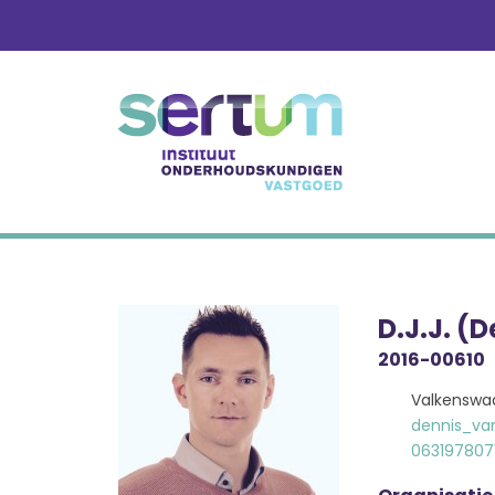
Skip
to
content
D.J.J. (
2016-00610
Valkenswa
dennis_va
063197807