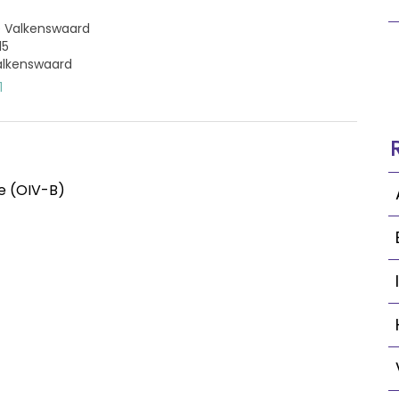
Valkenswaard
15
alkenswaard
1
e (OIV-B)