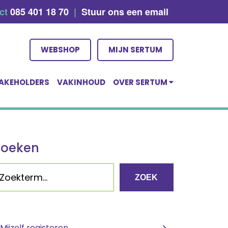
act
085 401 18 70
|
Stuur ons een email
WEBSHOP
MIJN SERTUM
AKEHOLDERS
VAKINHOUD
OVER SERTUM
Zoeken
ZOEK
Mijzelf registeren