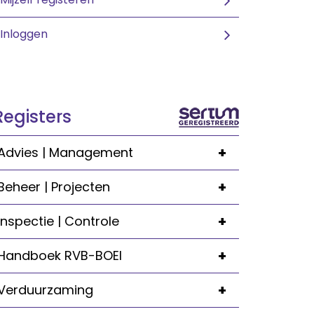
Inloggen
Registers
+
Advies | Management
+
Beheer | Projecten
+
Inspectie | Controle
+
Handboek RVB-BOEI
+
Verduurzaming