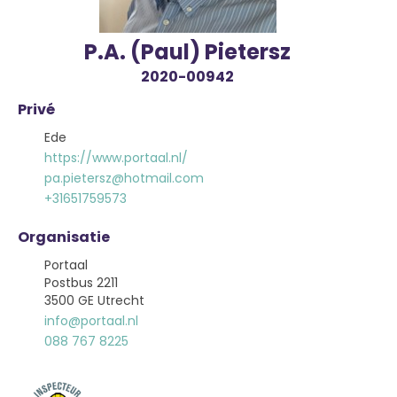
P.A. (Paul) Pietersz
2020-00942
Privé
Ede
https://www.portaal.nl/
pa.pietersz@hotmail.com
+31651759573
Organisatie
Portaal
Postbus 2211
3500 GE Utrecht
info@portaal.nl
088 767 8225