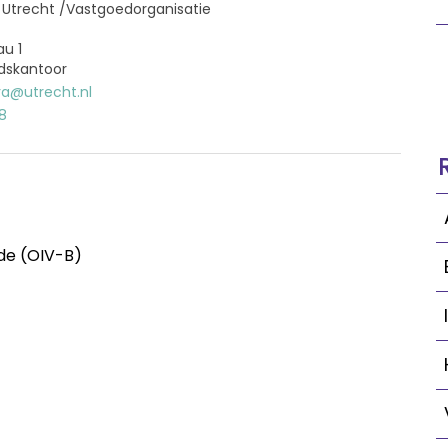
trecht /Vastgoedorganisatie
au 1
adskantoor
ra@utrecht.nl
8
de (OIV-B)