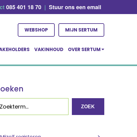
act
085 401 18 70
|
Stuur ons een email
WEBSHOP
MIJN SERTUM
AKEHOLDERS
VAKINHOUD
OVER SERTUM
Zoeken
ZOEK
Mijzelf registeren