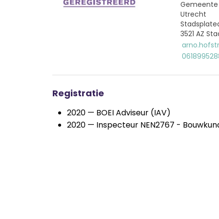
Gemeente U
Utrecht
Stadsplate
3521 AZ St
arno.hofst
061899528
Registratie
2020 — BOEI Adviseur (IAV)
2020 — Inspecteur NEN2767 - Bouwkun