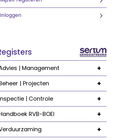
Inloggen
Registers
+
Advies | Management
+
Beheer | Projecten
+
Inspectie | Controle
+
Handboek RVB-BOEI
+
Verduurzaming