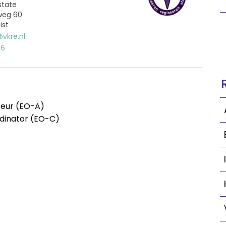
state
weg 60
ist
vkre.nl
36
seur (EO-A)
dinator (EO-C)