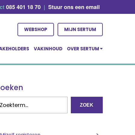
act
085 401 18 70
|
Stuur ons een email
WEBSHOP
MIJN SERTUM
AKEHOLDERS
VAKINHOUD
OVER SERTUM
Zoeken
ZOEK
Mijzelf registeren