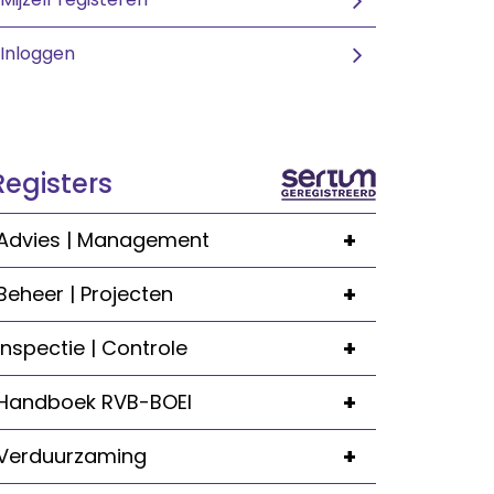
Inloggen
Registers
+
Advies | Management
+
Beheer | Projecten
+
Inspectie | Controle
+
Handboek RVB-BOEI
+
Verduurzaming