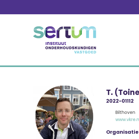
Skip
to
content
T. (Toin
2022-01112
Bilthoven
www.vkre.n
Organisatie