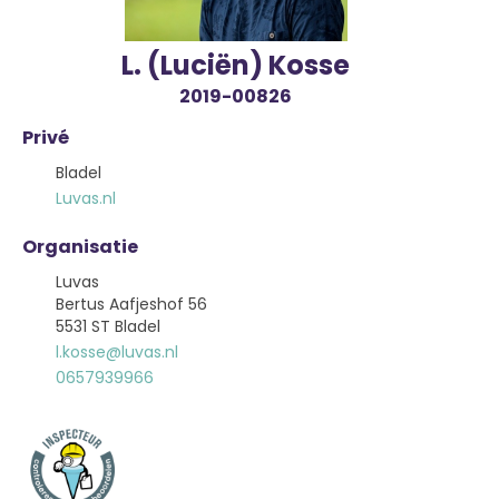
L. (Luciën) Kosse
2019-00826
Privé
Bladel
Luvas.nl
Organisatie
Luvas
Bertus Aafjeshof 56
5531 ST Bladel
l.kosse@luvas.nl
0657939966