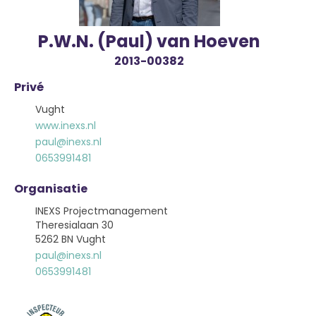
P.W.N. (Paul) van Hoeven
2013-00382
Privé
Vught
www.inexs.nl
paul@inexs.nl
0653991481
Organisatie
INEXS Projectmanagement
Theresialaan 30
5262 BN Vught
paul@inexs.nl
0653991481