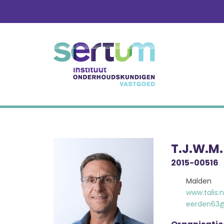
Skip
to
content
T.J.W.M.
2015-00516
Malden
www.talis.n
eerden63@l