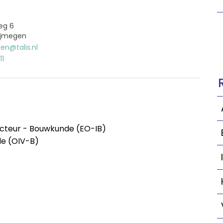
eg 6
ijmegen
en@talis.nl
11
cteur - Bouwkunde (EO-IB)
de (OIV-B)