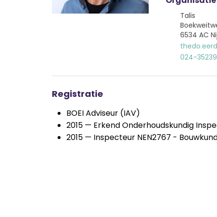
Organisatie
Talis
Boekweitw
6534 AC N
thedo.eerd
024-35239
Registratie
BOEI Adviseur (IAV)
2015 — Erkend Onderhoudskundig Inspe
2015 — Inspecteur NEN2767 - Bouwkun