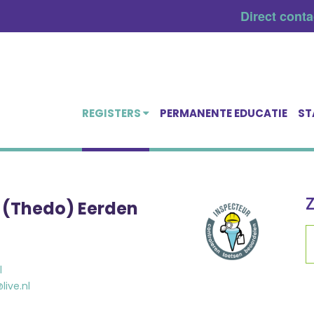
Direct cont
REGISTERS
PERMANENTE EDUCATIE
ST
 (Thedo) Eerden
l
ive.nl