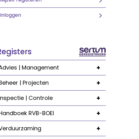
Inloggen
Registers
+
Advies | Management
+
Beheer | Projecten
+
Inspectie | Controle
+
Handboek RVB-BOEI
+
Verduurzaming