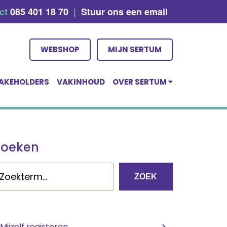
act
085 401 18 70
|
Stuur ons een email
WEBSHOP
MIJN SERTUM
AKEHOLDERS
VAKINHOUD
OVER SERTUM
Zoeken
ZOEK
Mijzelf registeren