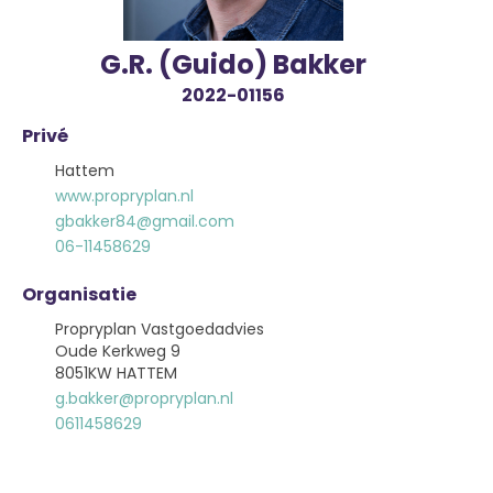
G.R. (Guido) Bakker
2022-01156
Privé
Hattem
www.propryplan.nl
gbakker84@gmail.com
06-11458629
Organisatie
Propryplan Vastgoedadvies
Oude Kerkweg 9
8051KW HATTEM
g.bakker@propryplan.nl
0611458629