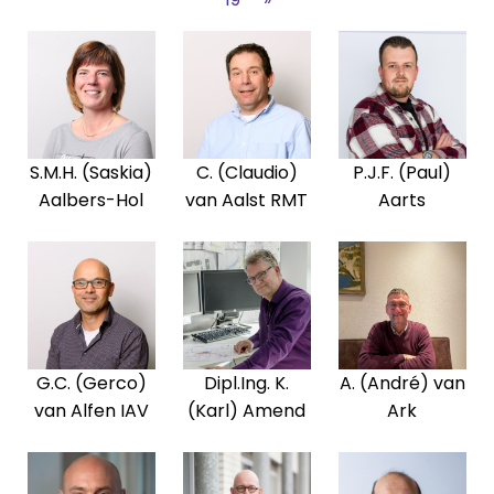
S.M.H. (Saskia)
C. (Claudio)
P.J.F. (Paul)
Aalbers-Hol
van Aalst RMT
Aarts
G.C. (Gerco)
Dipl.Ing. K.
A. (André) van
van Alfen IAV
(Karl) Amend
Ark