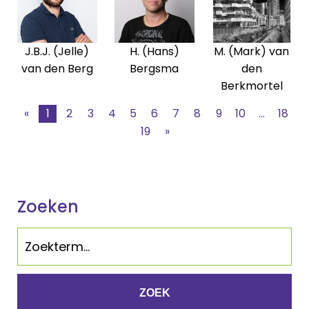
J.B.J. (Jelle)
H. (Hans)
M. (Mark) van
van den Berg
Bergsma
den
Berkmortel
«
1
2
3
4
5
6
7
8
9
10
...
18
19
»
Zoeken
ZOEK