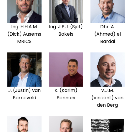
Ing. H.H.A.M.
Ing. J.P.J. (Sjef)
Dhr. A.
(Dick) Ausems
Bakels
(Ahmed) el
MRICS
Bardai
J. (Justin) van
K. (Karim)
V.J.M.
Barneveld
Bennani
(Vincent) van
den Berg