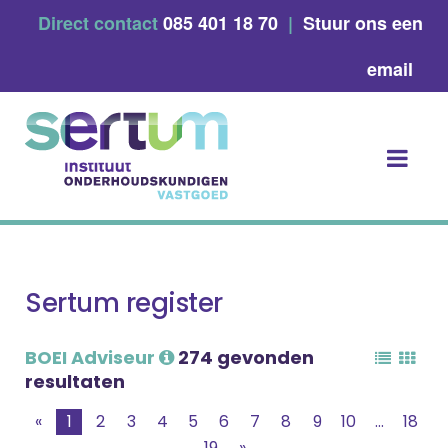
Skip
Direct contact
085 401 18 70
|
Stuur ons een
to
content
email
Sertum register
BOEI Adviseur
274 gevonden
resultaten
«
1
2
3
4
5
6
7
8
9
10
...
18
19
»