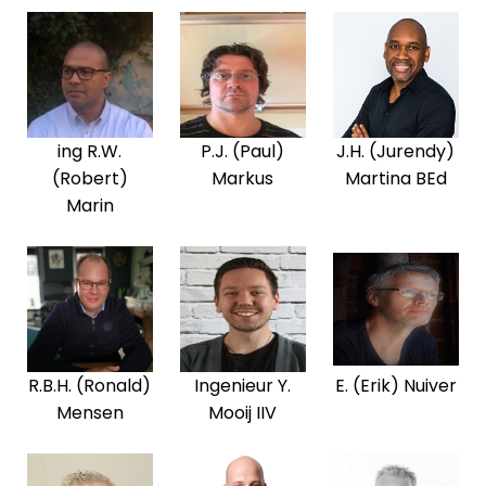
ing R.W.
P.J. (Paul)
J.H. (Jurendy)
(Robert)
Markus
Martina BEd
Marin
R.B.H. (Ronald)
Ingenieur Y.
E. (Erik) Nuiver
Mensen
Mooij IIV