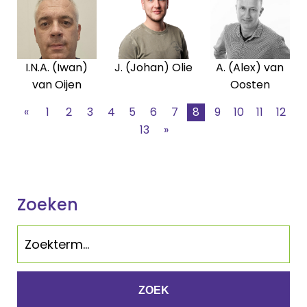
I.N.A. (Iwan)
J. (Johan) Olie
A. (Alex) van
van Oijen
Oosten
«
1
2
3
4
5
6
7
8
9
10
11
12
13
»
Zoeken
ZOEK