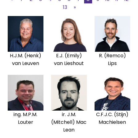
13
»
H.J.M. (Henk)
E.J. (Emily)
R. (Remco)
van Leuven
van Lieshout
Lips
ing. M.P.M.
ir. J.M.
C.F.J.C. (Stijn)
Louter
(Mitchell) Mac
Machielsen
Lean