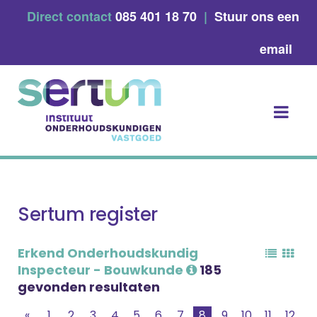
Skip
Direct contact
085 401 18 70
|
Stuur ons een
to
content
email
Sertum register
Erkend Onderhoudskundig
Inspecteur - Bouwkunde
185
gevonden resultaten
«
1
2
3
4
5
6
7
8
9
10
11
12