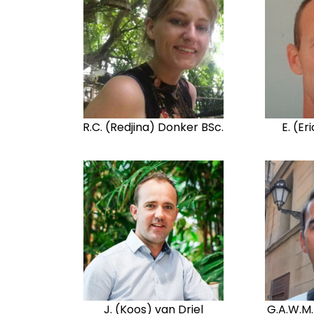
R.C. (Redjina) Donker BSc.
E. (E
J. (Koos) van Driel
G.A.W.M.