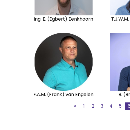
ing. E. (Egbert) Eenkhoorn
T.J.W.M
F.A.M. (Frank) van Engelen
B. (
«
1
2
3
4
5