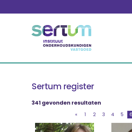
Skip
to
content
Sertum register
341 gevonden resultaten
«
1
2
3
4
5