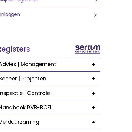
Inloggen
Registers
+
Advies | Management
+
Beheer | Projecten
+
Inspectie | Controle
+
Handboek RVB-BOEI
+
Verduurzaming