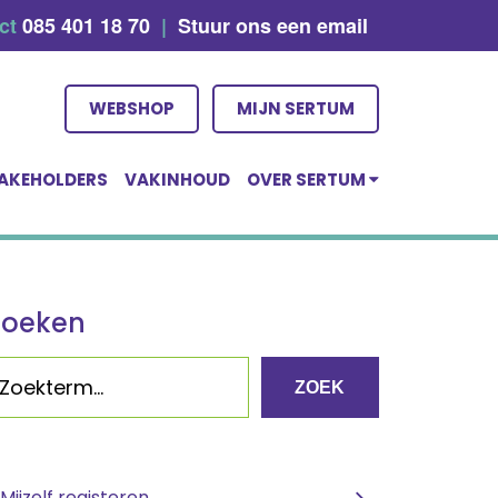
act
085 401 18 70
|
Stuur ons een email
WEBSHOP
MIJN SERTUM
AKEHOLDERS
VAKINHOUD
OVER SERTUM
Zoeken
ZOEK
Mijzelf registeren