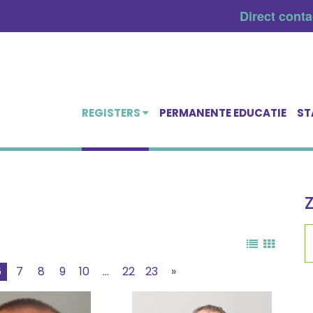
Direct cont
REGISTERS
PERMANENTE EDUCATIE
ST
6
7
8
9
10
...
22
23
»