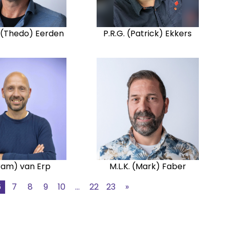
. (Thedo) Eerden
P.R.G. (Patrick) Ekkers
Bram) van Erp
M.L.K. (Mark) Faber
6
7
8
9
10
...
22
23
»