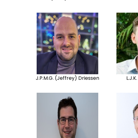
J.P.M.G. (Jeffrey) Driessen
L.J.K