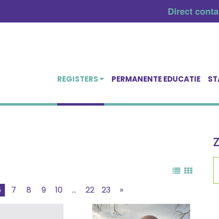
Direct cont
REGISTERS
PERMANENTE EDUCATIE
ST
6
7
8
9
10
...
22
23
»