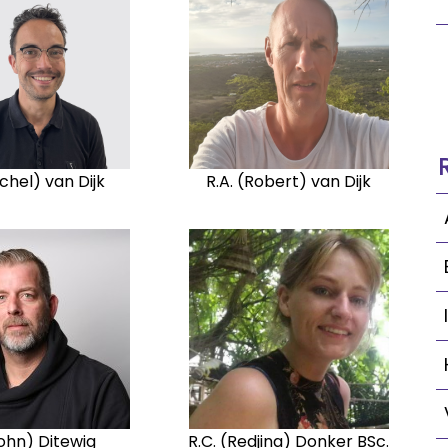
chel) van Dijk
R.A. (Robert) van Dijk
John) Ditewig
R.C. (Redjina) Donker BSc.