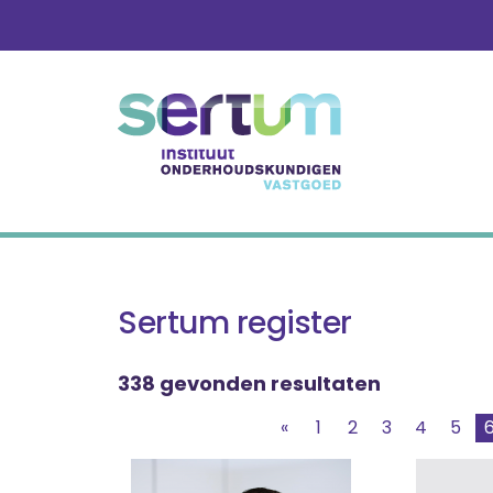
Skip
to
content
Sertum register
338 gevonden resultaten
«
1
2
3
4
5