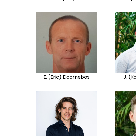
E. (Eric) Doornebos
J. (K