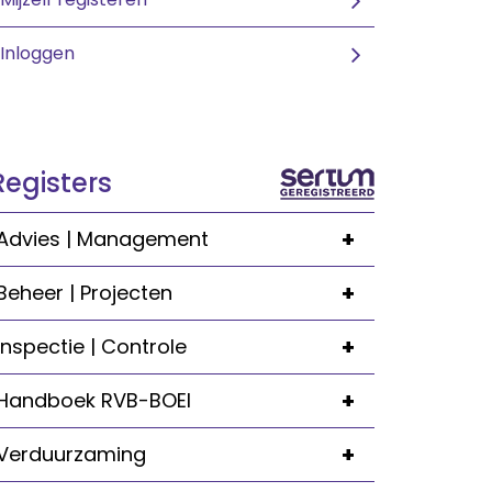
Inloggen
Registers
+
Advies | Management
+
Beheer | Projecten
+
Inspectie | Controle
+
Handboek RVB-BOEI
+
Verduurzaming