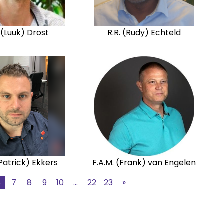
. (Luuk) Drost
R.R. (Rudy) Echteld
(Patrick) Ekkers
F.A.M. (Frank) van Engelen
6
7
8
9
10
...
22
23
»