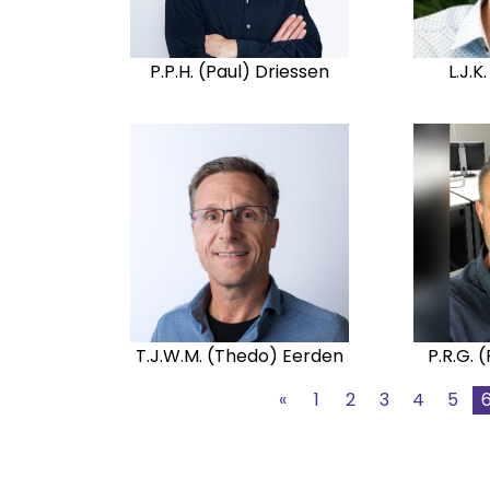
P.P.H. (Paul) Driessen
L.J.K
T.J.W.M. (Thedo) Eerden
P.R.G. 
«
1
2
3
4
5