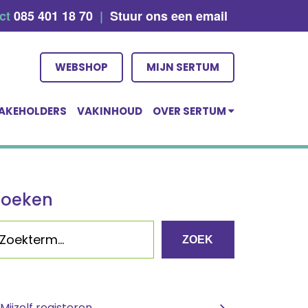
act
085 401 18 70
|
Stuur ons een email
WEBSHOP
MIJN SERTUM
AKEHOLDERS
VAKINHOUD
OVER SERTUM
Zoeken
ZOEK
Mijzelf registeren