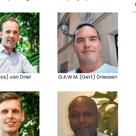
oos) van Driel
G.A.W.M. (Gert) Driessen