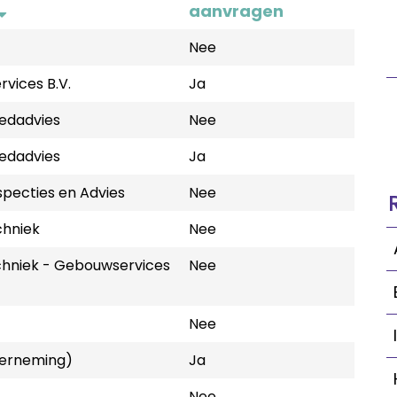
aanvragen
Nee
vices B.V.
Ja
edadvies
Nee
edadvies
Ja
pecties en Advies
Nee
hniek
Nee
hniek - Gebouwservices
Nee
Nee
derneming)
Ja
Nee