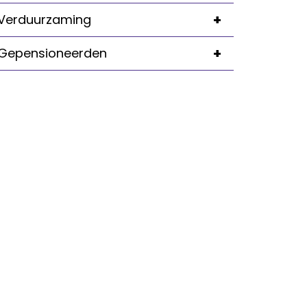
+
Verduurzaming
+
Gepensioneerden