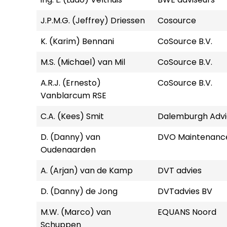
J.P.M.G. (Jeffrey) Driessen
Cosource
K. (Karim) Bennani
CoSource B.V.
M.S. (Michael) van Mil
CoSource B.V.
A.R.J. (Ernesto)
CoSource B.V.
Vanblarcum RSE
C.A. (Kees) Smit
Dalemburgh Advie
D. (Danny) van
DVO Maintenanc
Oudenaarden
A. (Arjan) van de Kamp
DVT advies
D. (Danny) de Jong
DVTadvies BV
M.W. (Marco) van
EQUANS Noord
Schuppen