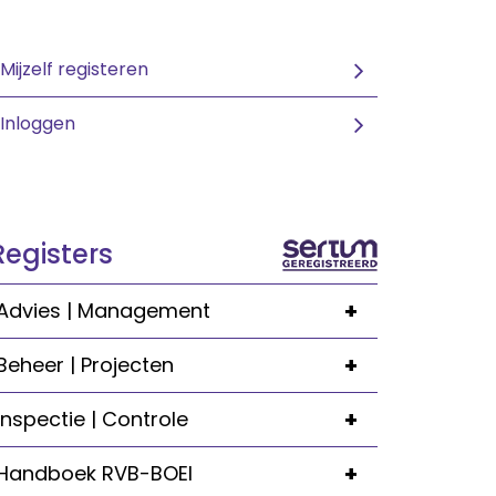
Mijzelf registeren
Inloggen
Registers
+
Advies | Management
+
Beheer | Projecten
+
Inspectie | Controle
+
Handboek RVB-BOEI