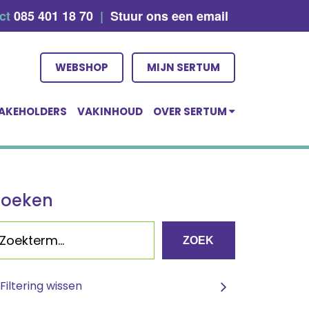
act
085 401 18 70
|
Stuur ons een email
WEBSHOP
MIJN SERTUM
AKEHOLDERS
VAKINHOUD
OVER SERTUM
Zoeken
ZOEK
Filtering wissen