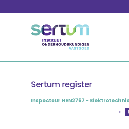
Skip
to
content
Sertum register
Inspecteur NEN2767 - Elektrotechni
«