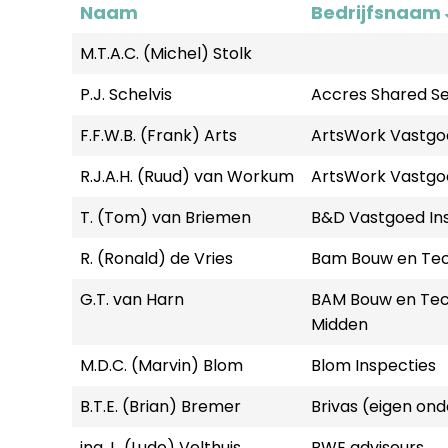
Naam
Bedrijfsnaam
M.T.A.C. (Michel) Stolk
P.J. Schelvis
Accres Shared Ser
F.F.W.B. (Frank) Arts
ArtsWork Vastgo
R.J.A.H. (Ruud) van Workum
ArtsWork Vastgo
T. (Tom) van Briemen
B&D Vastgoed Ins
R. (Ronald) de Vries
Bam Bouw en Tec
G.T. van Harn
BAM Bouw en Tec
Midden
M.D.C. (Marvin) Blom
Blom Inspecties
B.T.E. (Brian) Bremer
Brivas (eigen on
ing. L. (Ludo) Velthuis
BWE adviseurs