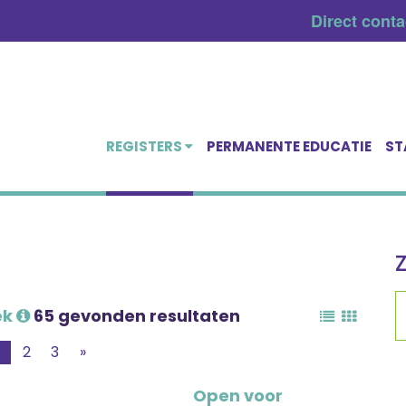
Direct cont
REGISTERS
PERMANENTE EDUCATIE
ST
ek
65 gevonden resultaten
1
2
3
»
Open voor