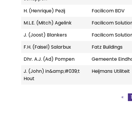
H. (Henrique) Pezij
Facilicom BDV
M.L.E. (Mitch) Agelink
Facilicom Solutio
J. (Joost) Blankers
Facilicom Solutio
F.H. (Faisel) Salarbux
Fatz Buildings
Dhr. A.J. (Ad) Pompen
Gemeente Eindh
J. (John) in&amp;#039;t
Heijmans Utiliteit
Hout
«