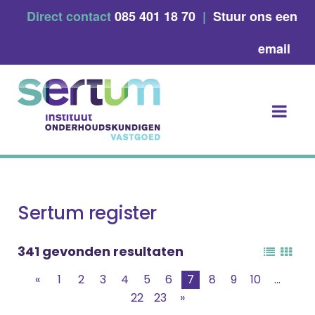
Skip
Direct contact
085 401 18 70
|
Stuur ons een
to
content
email
Sertum register
341 gevonden resultaten
«
1
2
3
4
5
6
7
8
9
10
...
22
23
»