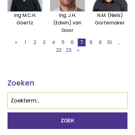
Ing M.C.H.
Ing. J.H.
N.M. (Niels)
Göertz
(Edwin) van
Gortemaker
Goor
«
1
2
3
4
5
6
7
8
9
10
...
22
23
»
Zoeken
ZOEK