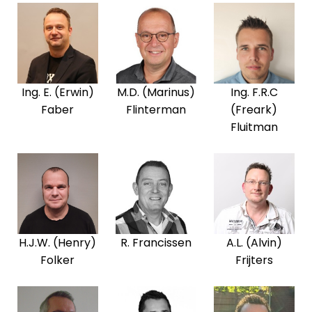
Ing. E. (Erwin)
M.D. (Marinus)
Ing. F.R.C
Faber
Flinterman
(Freark)
Fluitman
H.J.W. (Henry)
R. Francissen
A.L. (Alvin)
Folker
Frijters