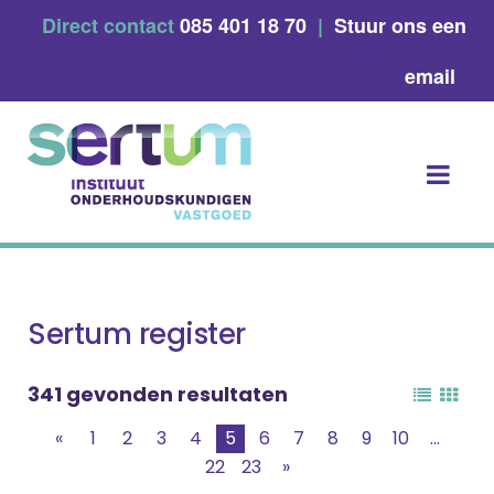
Skip
Direct contact
085 401 18 70
|
Stuur ons een
to
content
email
Sertum register
341 gevonden resultaten
«
1
2
3
4
5
6
7
8
9
10
...
22
23
»