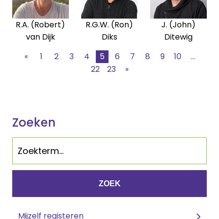
R.A. (Robert)
R.G.W. (Ron)
J. (John)
van Dijk
Diks
Ditewig
«
1
2
3
4
5
6
7
8
9
10
...
22
23
»
Zoeken
ZOEK
Mijzelf registeren