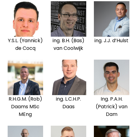
Y.S.L. (Yannick)
ing. B.H. (Bas)
ing. J.J. d’Hulst
de Cocq
van Coolwijk
R.H.G.M. (Rob)
ing. L.C.H.P.
Ing. P.A.H.
Daams MSc
Daas
(Patrick) van
MEng
Dam