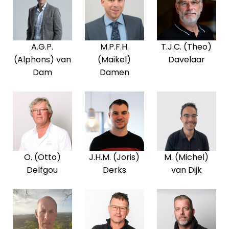
A.G.P.
M.P.F.H.
T.J.C. (Theo)
(Alphons) van
(Maikel)
Davelaar
Dam
Damen
O. (Otto)
J.H.M. (Joris)
M. (Michel)
Delfgou
Derks
van Dijk