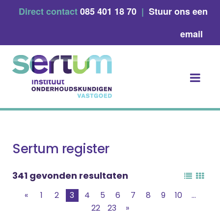
Skip
Direct contact
085 401 18 70
|
Stuur ons een
to
content
email
Sertum register
341 gevonden resultaten
«
1
2
3
4
5
6
7
8
9
10
...
22
23
»