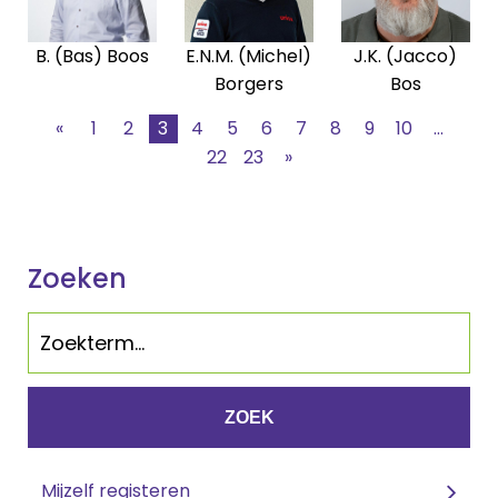
B. (Bas) Boos
E.N.M. (Michel)
J.K. (Jacco)
Borgers
Bos
«
1
2
3
4
5
6
7
8
9
10
...
22
23
»
Zoeken
ZOEK
Mijzelf registeren