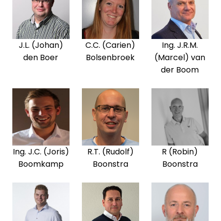
J.L. (Johan)
C.C. (Carien)
Ing. J.R.M.
den Boer
Bolsenbroek
(Marcel) van
der Boom
Ing. J.C. (Joris)
R.T. (Rudolf)
R (Robin)
Boomkamp
Boonstra
Boonstra