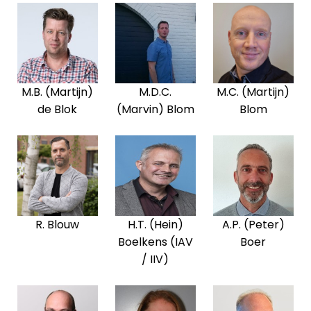
M.B. (Martijn)
M.D.C.
M.C. (Martijn)
de Blok
(Marvin) Blom
Blom
R. Blouw
H.T. (Hein)
A.P. (Peter)
Boelkens (IAV
Boer
/ IIV)