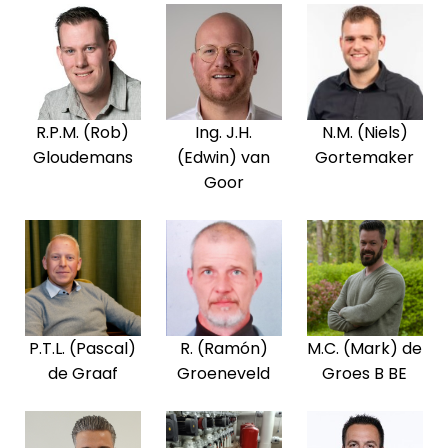
R.P.M. (Rob)
Ing. J.H.
N.M. (Niels)
Gloudemans
(Edwin) van
Gortemaker
Goor
P.T.L. (Pascal)
R. (Ramón)
M.C. (Mark) de
de Graaf
Groeneveld
Groes B BE