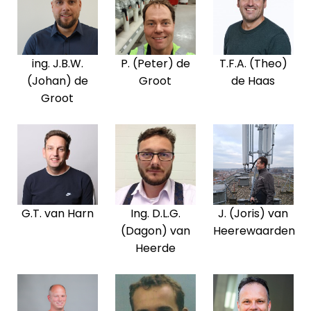
ing. J.B.W.
P. (Peter) de
T.F.A. (Theo)
(Johan) de
Groot
de Haas
Groot
G.T. van Harn
Ing. D.L.G.
J. (Joris) van
(Dagon) van
Heerewaarden
Heerde