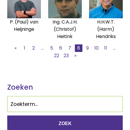
P. (Paul) van
Ing. C.A.J.H.
H.H.W.T.
Heijninge
(Christof)
(Harm)
Heitink
Hendriks
«
1
2
...
5
6
7
8
9
10
11
...
22
23
»
Zoeken
ZOEK