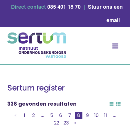
Skip
Direct contact
085 401 18 70
|
Stuur ons een
to
content
email
Sertum register
338 gevonden resultaten
«
1
2
...
5
6
7
8
9
10
11
...
22
23
»