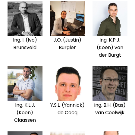
Ing. I. (Ivo)
J.O. (Justin)
Ing. K.P.J.
Brunsveld
Burgler
(Koen) van
der Burgt
Ing. K.L.J.
Y.S.L. (Yannick)
ing. B.H. (Bas)
(Koen)
de Cocq
van Coolwijk
Claassen