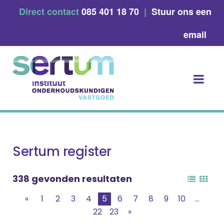
Skip
Direct contact
085 401 18 70
|
Stuur ons een
to
content
email
Sertum register
338 gevonden resultaten
«
1
2
3
4
5
6
7
8
9
10
...
22
23
»