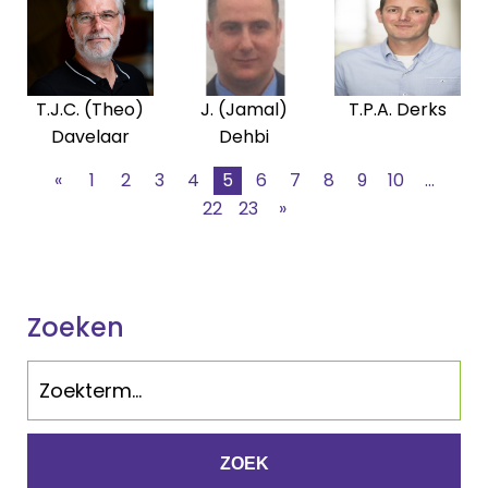
T.J.C. (Theo)
J. (Jamal)
T.P.A. Derks
Davelaar
Dehbi
«
1
2
3
4
5
6
7
8
9
10
...
22
23
»
Zoeken
ZOEK