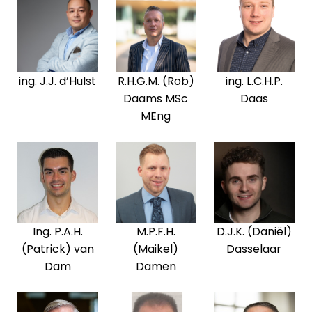
ing. J.J. d’Hulst
R.H.G.M. (Rob)
ing. L.C.H.P.
Daams MSc
Daas
MEng
Ing. P.A.H.
M.P.F.H.
D.J.K. (Daniël)
(Patrick) van
(Maikel)
Dasselaar
Dam
Damen