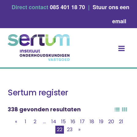
Skip
Direct contact
085 401 18 70
|
Stuur ons een
to
content
email
Sertum register
338 gevonden resultaten
«
1
2
...
14
15
16
17
18
19
20
21
22
23
»