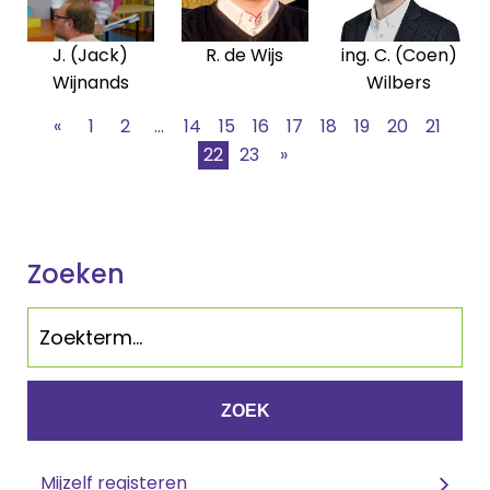
J. (Jack)
R. de Wijs
ing. C. (Coen)
Wijnands
Wilbers
«
1
2
...
14
15
16
17
18
19
20
21
22
23
»
Zoeken
ZOEK
Mijzelf registeren