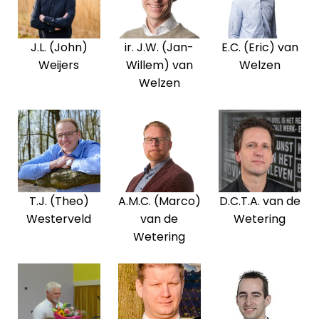
J.L. (John)
ir. J.W. (Jan-
E.C. (Eric) van
Weijers
Willem) van
Welzen
Welzen
T.J. (Theo)
A.M.C. (Marco)
D.C.T.A. van de
Westerveld
van de
Wetering
Wetering