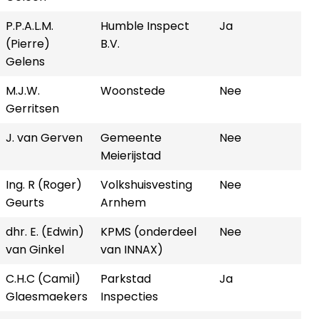
P.P.A.L.M.
Humble Inspect
Ja
(Pierre)
B.V.
Gelens
M.J.W.
Woonstede
Nee
Gerritsen
J. van Gerven
Gemeente
Nee
Meierijstad
Ing. R (Roger)
Volkshuisvesting
Nee
Geurts
Arnhem
dhr. E. (Edwin)
KPMS (onderdeel
Nee
van Ginkel
van INNAX)
C.H.C (Camil)
Parkstad
Ja
Glaesmaekers
Inspecties