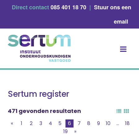
Skip
Direct contact
085 401 18 70
|
Stuur ons een
to
content
email
Sertum register
471 gevonden resultaten
«
1
2
3
4
5
6
7
8
9
10
...
18
19
»