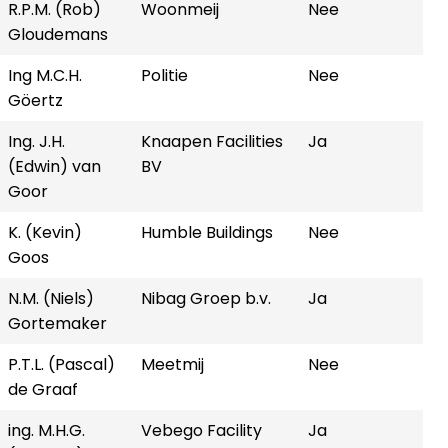
R.P.M. (Rob)
Woonmeij
Nee
Gloudemans
Ing M.C.H.
Politie
Nee
Göertz
Ing. J.H.
Knaapen Facilities
Ja
(Edwin) van
BV
Goor
K. (Kevin)
Humble Buildings
Nee
Goos
N.M. (Niels)
Nibag Groep b.v.
Ja
Gortemaker
P.T.L. (Pascal)
Meetmij
Nee
de Graaf
ing. M.H.G.
Vebego Facility
Ja