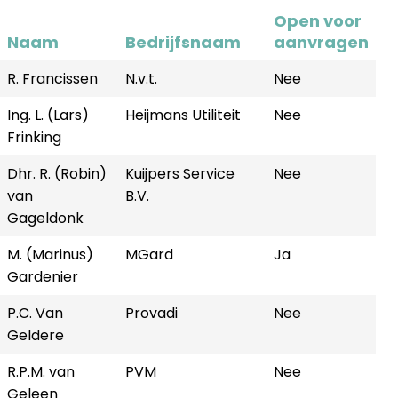
Open voor
Naam
Bedrijfsnaam
aanvragen
R. Francissen
N.v.t.
Nee
Ing. L. (Lars)
Heijmans Utiliteit
Nee
Frinking
Dhr. R. (Robin)
Kuijpers Service
Nee
van
B.V.
Gageldonk
M. (Marinus)
MGard
Ja
Gardenier
P.C. Van
Provadi
Nee
Geldere
R.P.M. van
PVM
Nee
Geleen