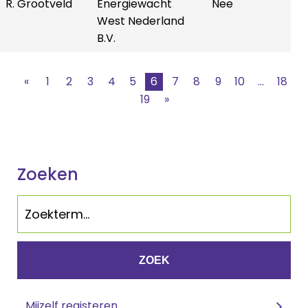
R. Grootveld
Energiewacht
Nee
West Nederland
B.V.
«
1
2
3
4
5
6
7
8
9
10
...
18
19
»
Zoeken
ZOEK
Mijzelf registeren