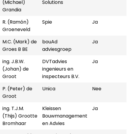
(Michael)
Solutions
Grandia
R. (Ramón)
Spie
Ja
Groeneveld
M.C. (Mark) de
bouAd
Ja
Groes B BE
adviesgroep
ing. J.B.W.
DVTadvies
Ja
(Johan) de
ingenieurs en
Groot
inspecteurs B.V.
P. (Peter) de
Unica
Nee
Groot
ing. T.J.M.
Kleissen
Ja
(Thijs) Grootte
Bouwmanagement
Bromhaar
en Advies